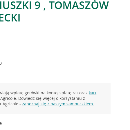
CIUSZKI 9 , TOMASZÓW
ECKI
0
iają wpłatę gotówki na konto, spłatę rat oraz
kart
Agricole. Dowiedz się więcej o korzystaniu z
 Agricole -
zapoznaj się z naszym samouczkiem.
e