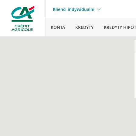
Klienci indywidualni
KONTA
KREDYTY
KREDYTY HIPO