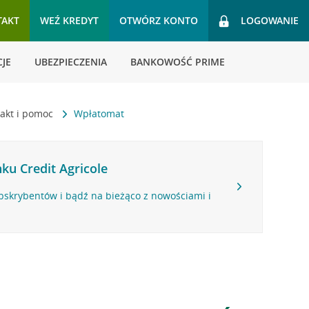
TAKT
WEŹ KREDYT
OTWÓRZ KONTO
LOGOWANIE
JE
UBEZPIECZENIA
BANKOWOŚĆ PRIME
akt i pomoc
Wpłatomat
ku Credit Agricole
bskrybentów i bądź na bieżąco z nowościami i