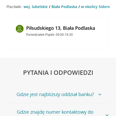
Placówki:
woj. lubelskie
Biała Podlaska
w okolicy Sidorska 
Piłsudskiego 13, Biała Podlaska
Poniedziałek-Piątek: 09:00-16:30
PYTANIA I ODPOWIEDZI
Gdzie jest najbliższy oddział banku?
Jeśli szukasz oddziału naszego banku, zapraszamy na
Gdzie znajdę numer kontaktowy do
stronę
Placówki i bankomaty
, na której znajduje się