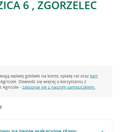
ZICA 6 , ZGORZELEC
iają wpłatę gotówki na konto, spłatę rat oraz
kart
Agricole. Dowiedz się więcej o korzystaniu z
 Agricole -
zapoznaj się z naszym samouczkiem.
e
owy na twoje wakacyjne plany