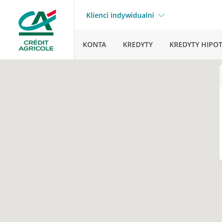
Klienci indywidualni
KONTA
KREDYTY
KREDYTY HIPO