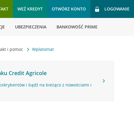
TAKT
WEŹ KREDYT
OTWÓRZ KONTO
LOGOWANIE
JE
UBEZPIECZENIA
BANKOWOŚĆ PRIME
akt i pomoc
Wpłatomat
ku Credit Agricole
bskrybentów i bądź na bieżąco z nowościami i