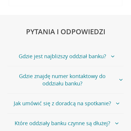
PYTANIA I ODPOWIEDZI
Gdzie jest najbliższy oddział banku?
Jeśli szukasz oddziału naszego banku, zapraszamy na
Gdzie znajdę numer kontaktowy do
stronę
Placówki i bankomaty
, na której znajduje się
oddziału banku?
wygodna wyszukiwarka.
Alternatywnie, możesz skorzystać z pełnej
listy naszych
oddziałów
.
Bank Credit Agricole nie udostępnia ogólnego numeru
Jak umówić się z doradcą na spotkanie?
telefonu do placówki bankowej.
Przejdź do pytania
Polecamy skorzystanie z możliwości wcześniejszego
Jeśli jesteś już
naszym
umówienia się z doradcą w placówce bankowej
.
Które oddziały banku czynne są dłużej?
klientem
możesz
samodzielnie
umówić się na spotkanie z