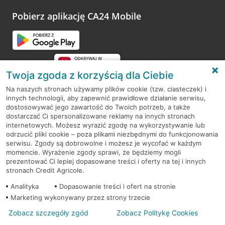
platformy Profil Firmy w Google. Dziękujemy za wszystkie
opinie.
Pobierz aplikację CA24 Mobile
Przejdź do pytania
Twoja zgoda z korzyścią dla Ciebie
Na naszych stronach używamy plików cookie (tzw. ciasteczek) i
innych technologii, aby zapewnić prawidłowe działanie serwisu,
RODO
dostosowywać jego zawartość do Twoich potrzeb, a także
dostarczać Ci spersonalizowane reklamy na innych stronach
Regulamin serwisu
internetowych. Możesz wyrazić zgodę na wykorzystywanie lub
odrzucić pliki cookie – poza plikami niezbędnymi do funkcjonowania
Mapa serwisu
serwisu. Zgody są dobrowolne i możesz je wycofać w każdym
momencie. Wyrażenie zgody sprawi, że będziemy mogli
Polityka
Cookies
prezentować Ci lepiej dopasowane treści i oferty na tej i innych
stronach Credit Agricole.
Polityka prywatności
Analityka
Dopasowanie treści i ofert na stronie
Marketing wykonywany przez strony trzecie
Zobacz szczegóły zgód
Zobacz Politykę Cookies
© 2026 Credit Agricole Bank Polska S.A. Wszelkie prawa zastrzeżone