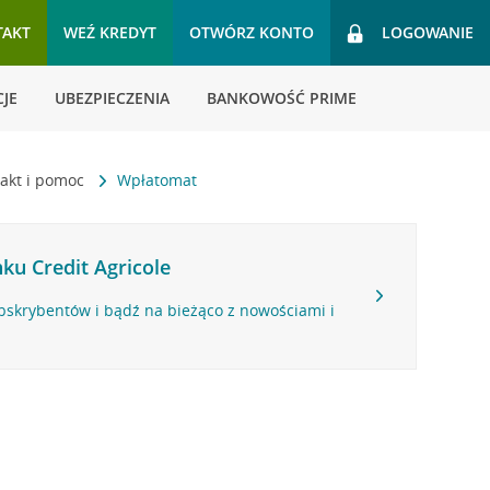
TAKT
WEŹ KREDYT
OTWÓRZ KONTO
LOGOWANIE
JE
UBEZPIECZENIA
BANKOWOŚĆ PRIME
akt i pomoc
Wpłatomat
ku Credit Agricole
bskrybentów i bądź na bieżąco z nowościami i