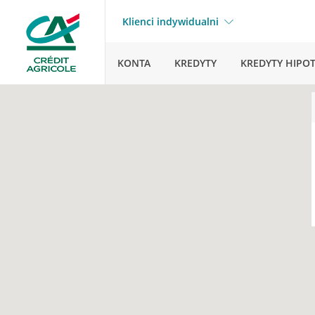
Klienci indywidualni
KONTA
KREDYTY
KREDYTY HIPO