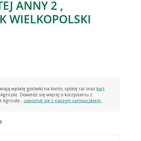
TEJ ANNY 2 ,
K WIELKOPOLSKI
iają wpłatę gotówki na konto, spłatę rat oraz
kart
Agricole. Dowiedz się więcej o korzystaniu z
 Agricole -
zapoznaj się z naszym samouczkiem.
e