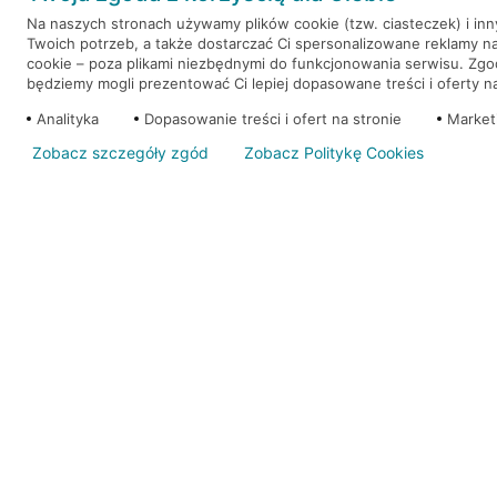
Na naszych stronach używamy plików cookie (tzw. ciasteczek) i in
Twoich potrzeb, a także dostarczać Ci spersonalizowane reklamy n
WEŹ KREDYT
NOTA PRAWNA
cookie – poza plikami niezbędnymi do funkcjonowania serwisu. Zg
będziemy mogli prezentować Ci lepiej dopasowane treści i oferty na 
Analityka
Dopasowanie treści i ofert na stronie
Market
Zobacz szczegóły zgód
Zobacz Politykę Cookies