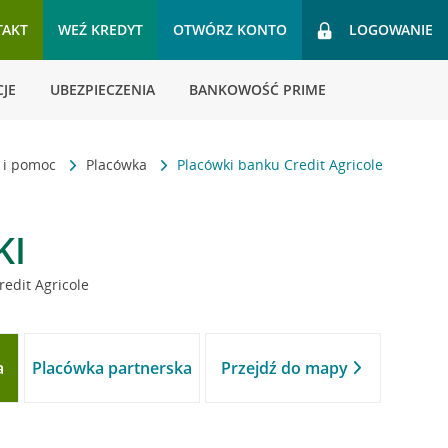
TAKT
WEŹ KREDYT
OTWÓRZ KONTO
LOGOWANIE
JE
UBEZPIECZENIA
BANKOWOŚĆ PRIME
t i pomoc
Placówka
Placówki banku Credit Agricole
KI
redit Agricole
a
Placówka partnerska
Przejdź do mapy