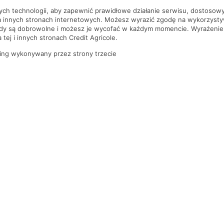
nych technologii, aby zapewnić prawidłowe działanie serwisu, dostoso
a innych stronach internetowych. Możesz wyrazić zgodę na wykorzystywa
ody są dobrowolne i możesz je wycofać w każdym momencie. Wyrażenie
tej i innych stronach Credit Agricole.
ing wykonywany przez strony trzecie
PYTANIA I ODPOWIEDZI