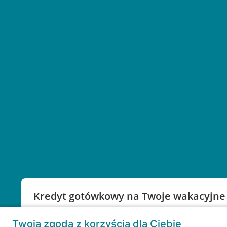
Kredyt gotówkowy na Twoje wakacyjne
Weź kredyt na to co ważne. Twoje marzenia nie mu
Twoja zgoda z korzyścią dla Ciebie
RRSO: 9,6%