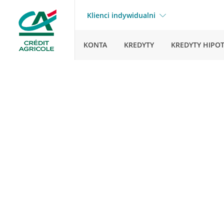
Klienci indywidualni
KONTA
KREDYTY
KREDYTY HIPO