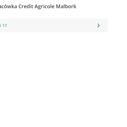
acówka Credit Agricole Malbork
i 17