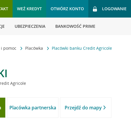
TAKT
WEŹ KREDYT
OTWÓRZ KONTO
LOGOWANIE
JE
UBEZPIECZENIA
BANKOWOŚĆ PRIME
t i pomoc
Placówka
Placówki banku Credit Agricole
KI
redit Agricole
a
Placówka partnerska
Przejdź do mapy