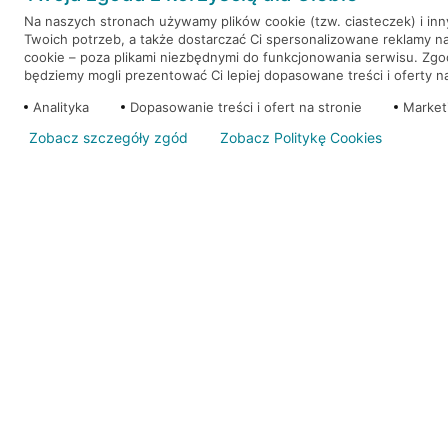
Na naszych stronach używamy plików cookie (tzw. ciasteczek) i in
Twoich potrzeb, a także dostarczać Ci spersonalizowane reklamy n
WEŹ KREDYT
NOTA PRAWNA
cookie – poza plikami niezbędnymi do funkcjonowania serwisu. Zg
będziemy mogli prezentować Ci lepiej dopasowane treści i oferty na 
Analityka
Dopasowanie treści i ofert na stronie
Market
Zobacz szczegóły zgód
Zobacz Politykę Cookies