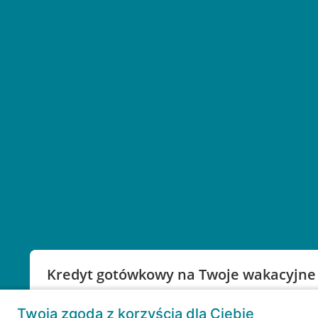
Kredyt gotówkowy na Twoje wakacyjne
Weź kredyt na to co ważne. Twoje marzenia nie mu
Twoja zgoda z korzyścią dla Ciebie
RRSO: 9,6%