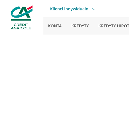
Klienci indywidualni
KONTA
KREDYTY
KREDYTY HIPO