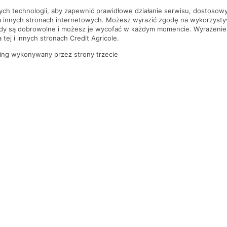
nych technologii, aby zapewnić prawidłowe działanie serwisu, dostoso
a innych stronach internetowych. Możesz wyrazić zgodę na wykorzystywa
ody są dobrowolne i możesz je wycofać w każdym momencie. Wyrażenie
tej i innych stronach Credit Agricole.
ing wykonywany przez strony trzecie
PYTANIA I ODPOWIEDZI