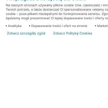
Na naszych stronach używamy plików cookie (tzw. ciasteczek) i in
Twoich potrzeb, a także dostarczać Ci spersonalizowane reklamy n
WEŹ KREDYT
NOTA PRAWNA
cookie – poza plikami niezbędnymi do funkcjonowania serwisu. Zg
będziemy mogli prezentować Ci lepiej dopasowane treści i oferty na 
Analityka
Dopasowanie treści i ofert na stronie
Market
Zobacz szczegóły zgód
Zobacz Politykę Cookies