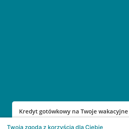
Kredyt gotówkowy na Twoje wakacyjne
Weź kredyt na to co ważne. Twoje marzenia nie mu
Twoja zgoda z korzyścią dla Ciebie
RRSO: 9,6%