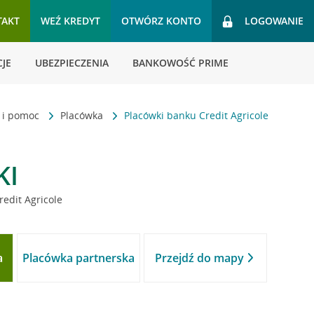
TAKT
WEŹ KREDYT
OTWÓRZ KONTO
LOGOWANIE
JE
UBEZPIECZENIA
BANKOWOŚĆ PRIME
t i pomoc
Placówka
Placówki banku Credit Agricole
KI
redit Agricole
a
Placówka partnerska
Przejdź do mapy