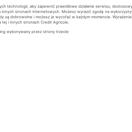
nych technologii, aby zapewnić prawidłowe działanie serwisu, dostoso
a innych stronach internetowych. Możesz wyrazić zgodę na wykorzystywa
ody są dobrowolne i możesz je wycofać w każdym momencie. Wyrażenie
tej i innych stronach Credit Agricole.
ing wykonywany przez strony trzecie
PYTANIA I ODPOWIEDZI