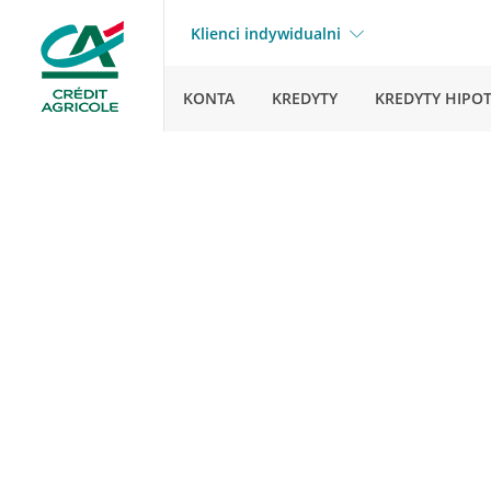
Klienci indywidualni
KONTA
KREDYTY
KREDYTY HIPO