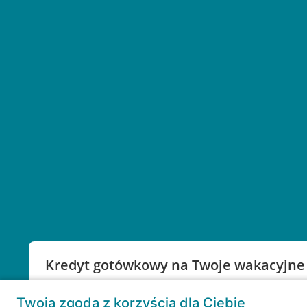
Kredyt gotówkowy na Twoje wakacyjne
Weź kredyt na to co ważne. Twoje marzenia nie mu
Twoja zgoda z korzyścią dla Ciebie
RRSO: 9,6%