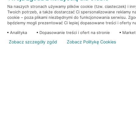
Na naszych stronach używamy plików cookie (tzw. ciasteczek) i in
Twoich potrzeb, a także dostarczać Ci spersonalizowane reklamy n
WEŹ KREDYT
NOTA PRAWNA
cookie – poza plikami niezbędnymi do funkcjonowania serwisu. Zg
będziemy mogli prezentować Ci lepiej dopasowane treści i oferty na 
Analityka
Dopasowanie treści i ofert na stronie
Market
Zobacz szczegóły zgód
Zobacz Politykę Cookies