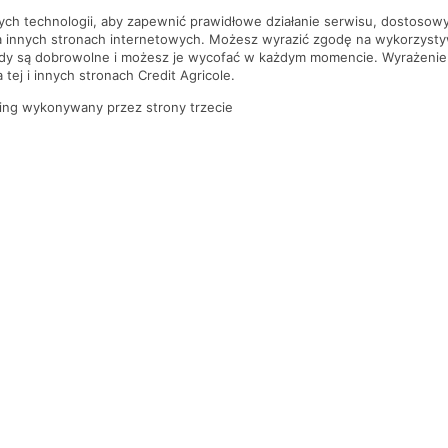
nych technologii, aby zapewnić prawidłowe działanie serwisu, dostoso
a innych stronach internetowych. Możesz wyrazić zgodę na wykorzystywa
ody są dobrowolne i możesz je wycofać w każdym momencie. Wyrażenie
tej i innych stronach Credit Agricole.
ing wykonywany przez strony trzecie
PYTANIA I ODPOWIEDZI