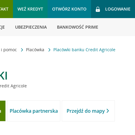
TAKT
WEŹ KREDYT
OTWÓRZ KONTO
LOGOWANIE
JE
UBEZPIECZENIA
BANKOWOŚĆ PRIME
t i pomoc
Placówka
Placówki banku Credit Agricole
KI
redit Agricole
a
Placówka partnerska
Przejdź do mapy