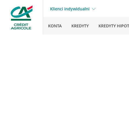
Klienci indywidualni
KONTA
KREDYTY
KREDYTY HIPO