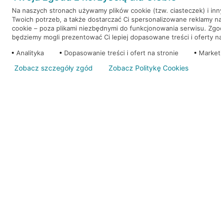
Na naszych stronach używamy plików cookie (tzw. ciasteczek) i in
Twoich potrzeb, a także dostarczać Ci spersonalizowane reklamy n
WEŹ KREDYT
NOTA PRAWNA
cookie – poza plikami niezbędnymi do funkcjonowania serwisu. Zg
będziemy mogli prezentować Ci lepiej dopasowane treści i oferty na 
Analityka
Dopasowanie treści i ofert na stronie
Market
Zobacz szczegóły zgód
Zobacz Politykę Cookies