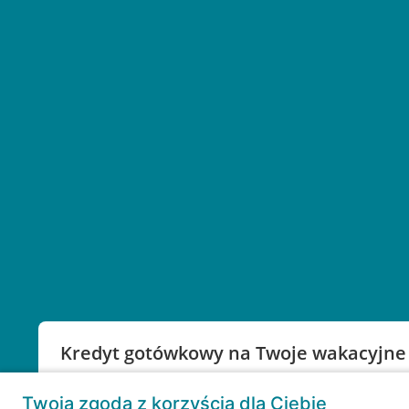
Kredyt gotówkowy na Twoje wakacyjne
Weź kredyt na to co ważne. Twoje marzenia nie mu
Twoja zgoda z korzyścią dla Ciebie
RRSO: 9,6%