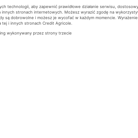
nych technologii, aby zapewnić prawidłowe działanie serwisu, dostoso
a innych stronach internetowych. Możesz wyrazić zgodę na wykorzystywa
ody są dobrowolne i możesz je wycofać w każdym momencie. Wyrażenie
tej i innych stronach Credit Agricole.
ing wykonywany przez strony trzecie
PYTANIA I ODPOWIEDZI