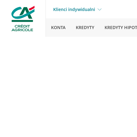
Klienci indywidualni
KONTA
KREDYTY
KREDYTY HIPO