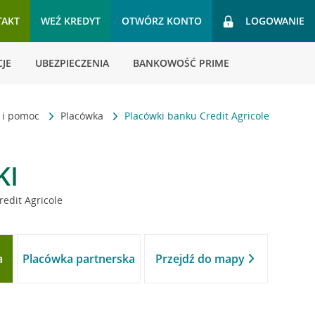
TAKT
WEŹ KREDYT
OTWÓRZ KONTO
LOGOWANIE
JE
UBEZPIECZENIA
BANKOWOŚĆ PRIME
t i pomoc
Placówka
Placówki banku Credit Agricole
KI
redit Agricole
a
Placówka partnerska
Przejdź do mapy