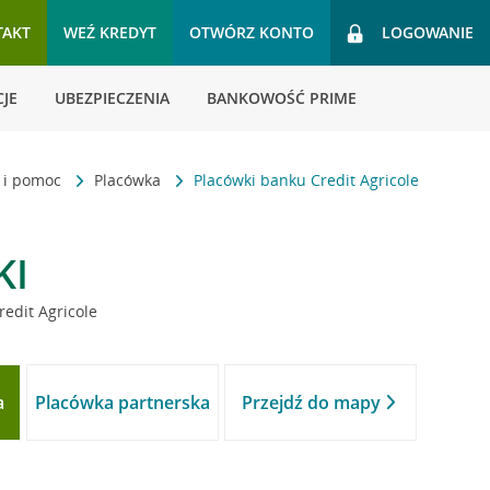
TAKT
WEŹ KREDYT
OTWÓRZ KONTO
LOGOWANIE
JE
UBEZPIECZENIA
BANKOWOŚĆ PRIME
t i pomoc
Placówka
Placówki banku Credit Agricole
KI
redit Agricole
a
Placówka partnerska
Przejdź do mapy