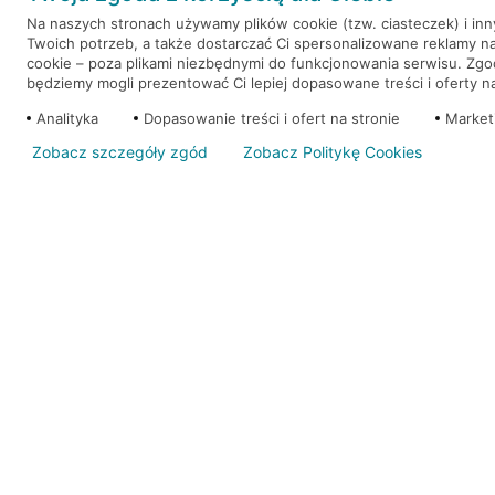
Na naszych stronach używamy plików cookie (tzw. ciasteczek) i in
Twoich potrzeb, a także dostarczać Ci spersonalizowane reklamy n
WEŹ KREDYT
NOTA PRAWNA
cookie – poza plikami niezbędnymi do funkcjonowania serwisu. Zg
będziemy mogli prezentować Ci lepiej dopasowane treści i oferty na 
Analityka
Dopasowanie treści i ofert na stronie
Market
Zobacz szczegóły zgód
Zobacz Politykę Cookies