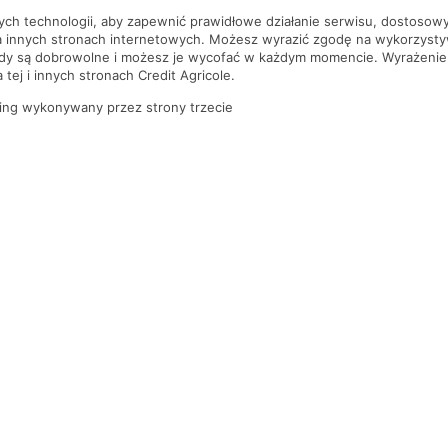
nych technologii, aby zapewnić prawidłowe działanie serwisu, dostoso
a innych stronach internetowych. Możesz wyrazić zgodę na wykorzystywa
ody są dobrowolne i możesz je wycofać w każdym momencie. Wyrażenie
tej i innych stronach Credit Agricole.
ing wykonywany przez strony trzecie
PYTANIA I ODPOWIEDZI