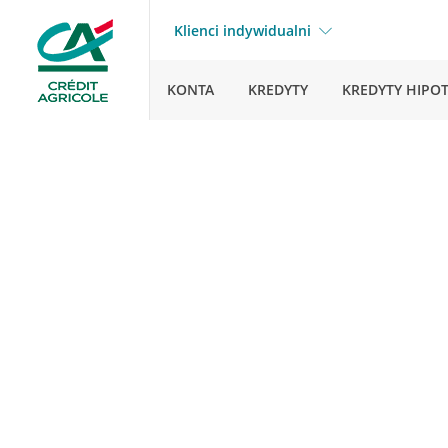
Klienci indywidualni
KONTA
KREDYTY
KREDYTY HIPO