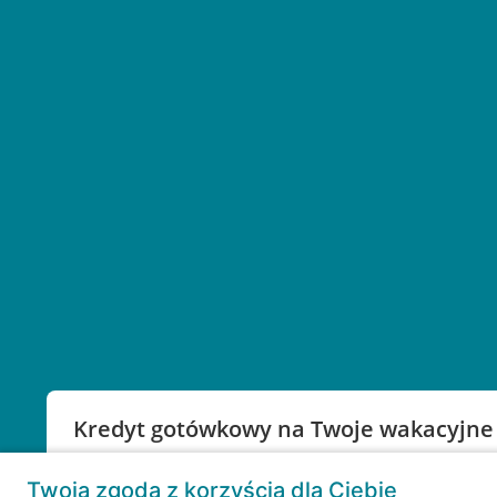
Kredyt gotówkowy na Twoje wakacyjne
Weź kredyt na to co ważne. Twoje marzenia nie mu
Twoja zgoda z korzyścią dla Ciebie
RRSO: 9,6%