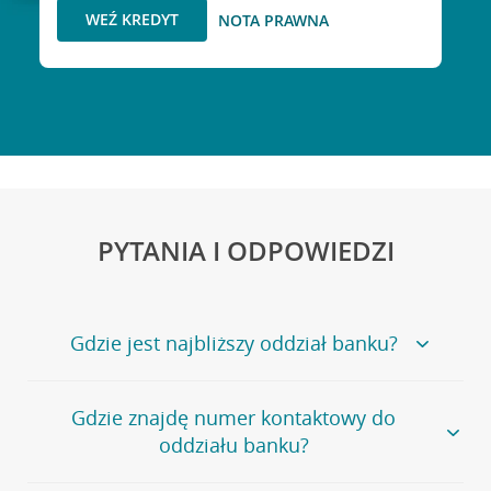
WEŹ KREDYT
NOTA PRAWNA
PYTANIA I ODPOWIEDZI
Gdzie jest najbliższy oddział banku?
Jeśli szukasz oddziału naszego banku, zapraszamy na
Gdzie znajdę numer kontaktowy do
stronę
Placówki i bankomaty
, na której znajduje się
oddziału banku?
wygodna wyszukiwarka.
Alternatywnie, możesz skorzystać z pełnej
listy naszych