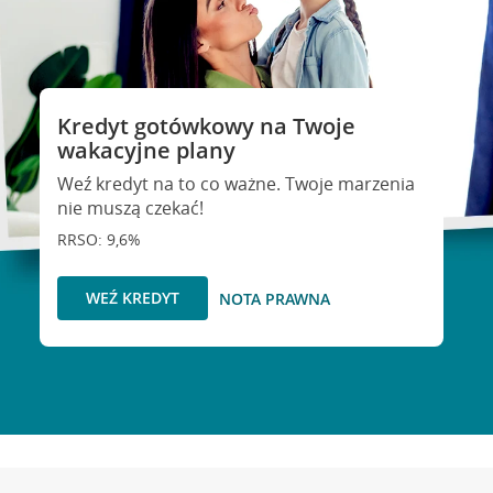
Kredyt gotówkowy na Twoje
wakacyjne plany
Weź kredyt na to co ważne. Twoje marzenia
nie muszą czekać!
RRSO: 9,6%
WEŹ KREDYT
NOTA PRAWNA