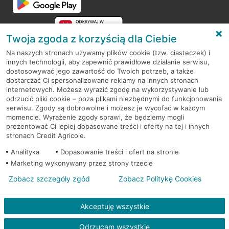
Twoja zgoda z korzyścią dla Ciebie
Na naszych stronach używamy plików cookie (tzw. ciasteczek) i
innych technologii, aby zapewnić prawidłowe działanie serwisu,
RODO
dostosowywać jego zawartość do Twoich potrzeb, a także
dostarczać Ci spersonalizowane reklamy na innych stronach
Regulamin serwisu
internetowych. Możesz wyrazić zgodę na wykorzystywanie lub
odrzucić pliki cookie – poza plikami niezbędnymi do funkcjonowania
Mapa serwisu
serwisu. Zgody są dobrowolne i możesz je wycofać w każdym
momencie. Wyrażenie zgody sprawi, że będziemy mogli
Polityka
Cookies
prezentować Ci lepiej dopasowane treści i oferty na tej i innych
stronach Credit Agricole.
Polityka prywatności
Analityka
Dopasowanie treści i ofert na stronie
Marketing wykonywany przez strony trzecie
Zobacz szczegóły zgód
Zobacz Politykę Cookies
© 2026 Credit Agricole Bank Polska S.A. Wszelkie prawa zastrzeżone
Akceptuję wszystkie
Odrzucam wszystkie