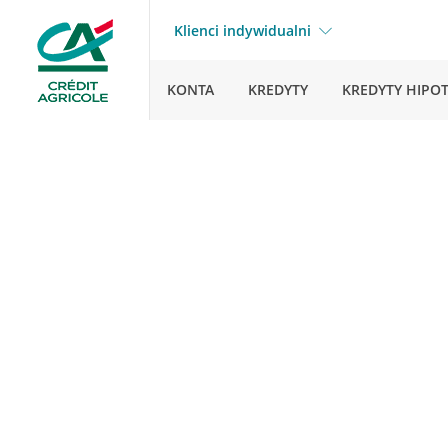
Klienci indywidualni
KONTA
KREDYTY
KREDYTY HIPO