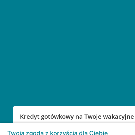
Kredyt gotówkowy na Twoje wakacyjne
Weź kredyt na to co ważne. Twoje marzenia nie mu
Twoja zgoda z korzyścią dla Ciebie
RRSO: 9,6%