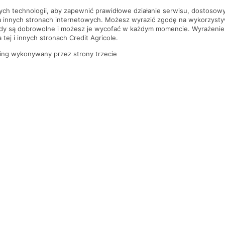
nych technologii, aby zapewnić prawidłowe działanie serwisu, dostoso
a innych stronach internetowych. Możesz wyrazić zgodę na wykorzystywa
ody są dobrowolne i możesz je wycofać w każdym momencie. Wyrażenie
tej i innych stronach Credit Agricole.
ing wykonywany przez strony trzecie
PYTANIA I ODPOWIEDZI