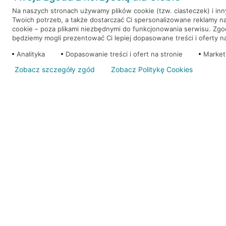
Na naszych stronach używamy plików cookie (tzw. ciasteczek) i in
Twoich potrzeb, a także dostarczać Ci spersonalizowane reklamy n
WEŹ KREDYT
NOTA PRAWNA
cookie – poza plikami niezbędnymi do funkcjonowania serwisu. Zg
będziemy mogli prezentować Ci lepiej dopasowane treści i oferty na 
Analityka
Dopasowanie treści i ofert na stronie
Market
Zobacz szczegóły zgód
Zobacz Politykę Cookies