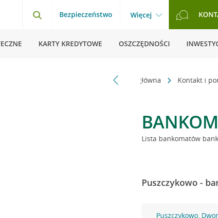
Bezpieczeństwo
KONT
Więcej
TECZNE
KARTY KREDYTOWE
OSZCZĘDNOŚCI
INWESTYC
Strona główna
Kontakt i p
BANKOM
Lista bankomatów banku
Puszczykowo - ba
Puszczykowo, Dwo