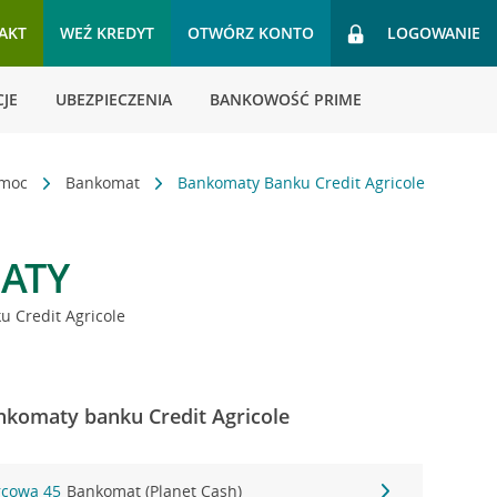
AKT
WEŹ KREDYT
OTWÓRZ KONTO
LOGOWANIE
JE
UBEZPIECZENIA
BANKOWOŚĆ PRIME
omoc
Bankomat
Bankomaty Banku Credit Agricole
ATY
 Credit Agricole
nkomaty banku Credit Agricole
rcowa 45
Bankomat (Planet Cash)