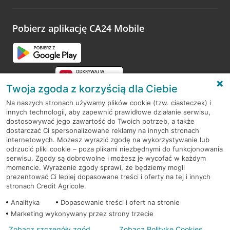
odwiedzoną placówkę i wypełnić formularz w ramach
platformy Profil Firmy w Google. Dziękujemy za wszystkie
opinie.
Pobierz aplikację CA24 Mobile
Przejdź do pytania
Twoja zgoda z korzyścią dla Ciebie
Na naszych stronach używamy plików cookie (tzw. ciasteczek) i
innych technologii, aby zapewnić prawidłowe działanie serwisu,
RODO
dostosowywać jego zawartość do Twoich potrzeb, a także
dostarczać Ci spersonalizowane reklamy na innych stronach
Regulamin serwisu
internetowych. Możesz wyrazić zgodę na wykorzystywanie lub
odrzucić pliki cookie – poza plikami niezbędnymi do funkcjonowania
Mapa serwisu
serwisu. Zgody są dobrowolne i możesz je wycofać w każdym
momencie. Wyrażenie zgody sprawi, że będziemy mogli
Polityka
Cookies
prezentować Ci lepiej dopasowane treści i oferty na tej i innych
stronach Credit Agricole.
Polityka prywatności
Analityka
Dopasowanie treści i ofert na stronie
Marketing wykonywany przez strony trzecie
Zobacz szczegóły zgód
Zobacz Politykę Cookies