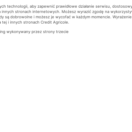
nych technologii, aby zapewnić prawidłowe działanie serwisu, dostoso
a innych stronach internetowych. Możesz wyrazić zgodę na wykorzystywa
ody są dobrowolne i możesz je wycofać w każdym momencie. Wyrażenie
tej i innych stronach Credit Agricole.
ing wykonywany przez strony trzecie
PYTANIA I ODPOWIEDZI