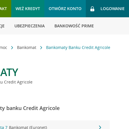
AKT
WEŹ KREDYT
OTWÓRZ KONTO
LOGOWANIE
JE
UBEZPIECZENIA
BANKOWOŚĆ PRIME
omoc
Bankomat
Bankomaty Banku Credit Agricole
ATY
 Credit Agricole
y banku Credit Agricole
ta 7
Bankomat (Euronet)