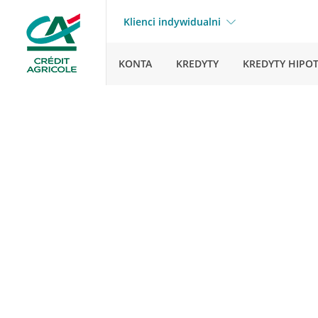
Klienci indywidualni
KONTA
KREDYTY
KREDYTY HIPO