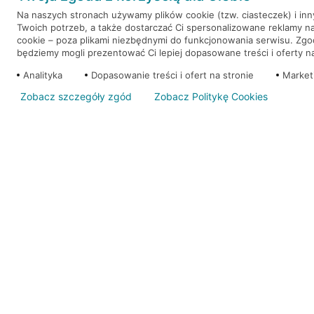
Na naszych stronach używamy plików cookie (tzw. ciasteczek) i in
Twoich potrzeb, a także dostarczać Ci spersonalizowane reklamy n
WEŹ KREDYT
NOTA PRAWNA
cookie – poza plikami niezbędnymi do funkcjonowania serwisu. Zg
będziemy mogli prezentować Ci lepiej dopasowane treści i oferty na 
Analityka
Dopasowanie treści i ofert na stronie
Market
Zobacz szczegóły zgód
Zobacz Politykę Cookies