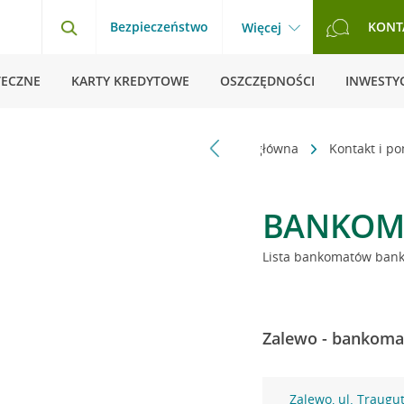
Bezpieczeństwo
KONT
Więcej
TECZNE
KARTY KREDYTOWE
OSZCZĘDNOŚCI
INWESTYC
Strona główna
Kontakt i p
BANKOM
Lista bankomatów banku
Zalewo - bankomat
Zalewo, ul. Traugut