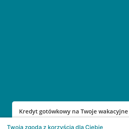
Kredyt gotówkowy na Twoje wakacyjne
Weź kredyt na to co ważne. Twoje marzenia nie mu
Twoja zgoda z korzyścią dla Ciebie
RRSO: 9,6%