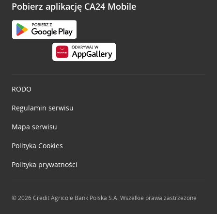
opinie.
Pobierz aplikację CA24 Mobile
Przejdź do pytania
RODO
Regulamin serwisu
Mapa serwisu
Polityka
Cookies
Polityka prywatności
© 2026 Credit Agricole Bank Polska S.A. Wszelkie prawa zastrzeżone