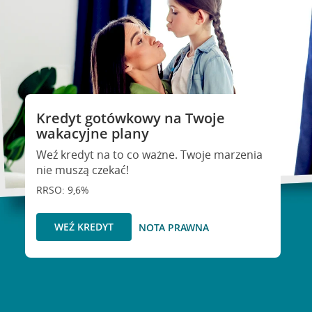
Kredyt gotówkowy na Twoje
wakacyjne plany
Weź kredyt na to co ważne. Twoje marzenia
nie muszą czekać!
RRSO: 9,6%
WEŹ KREDYT
NOTA PRAWNA