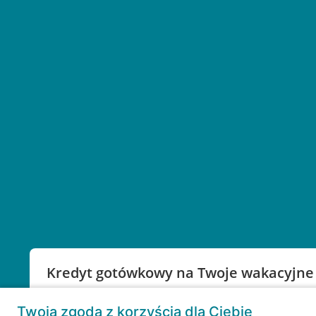
Kredyt gotówkowy na Twoje wakacyjne
Weź kredyt na to co ważne. Twoje marzenia nie mu
Twoja zgoda z korzyścią dla Ciebie
RRSO: 9,6%