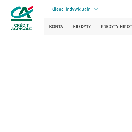
Klienci indywidualni
KONTA
KREDYTY
KREDYTY HIPO