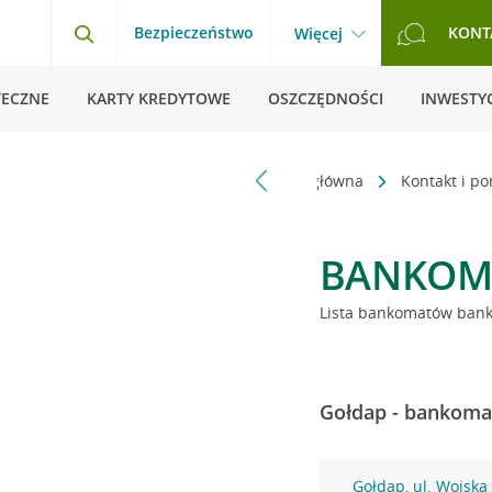
Bezpieczeństwo
KONT
Więcej
TECZNE
KARTY KREDYTOWE
OSZCZĘDNOŚCI
INWESTYC
Strona główna
Kontakt i p
BANKOM
Lista bankomatów banku
Gołdap - bankomat
Gołdap, ul. Wojska