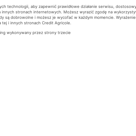
nych technologii, aby zapewnić prawidłowe działanie serwisu, dostoso
a innych stronach internetowych. Możesz wyrazić zgodę na wykorzystywa
ody są dobrowolne i możesz je wycofać w każdym momencie. Wyrażenie
tej i innych stronach Credit Agricole.
ing wykonywany przez strony trzecie
PYTANIA I ODPOWIEDZI