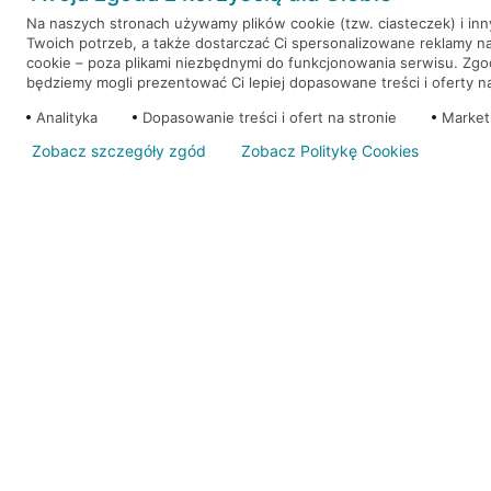
Na naszych stronach używamy plików cookie (tzw. ciasteczek) i in
Twoich potrzeb, a także dostarczać Ci spersonalizowane reklamy n
WEŹ KREDYT
NOTA PRAWNA
cookie – poza plikami niezbędnymi do funkcjonowania serwisu. Zg
będziemy mogli prezentować Ci lepiej dopasowane treści i oferty na 
Analityka
Dopasowanie treści i ofert na stronie
Market
Zobacz szczegóły zgód
Zobacz Politykę Cookies