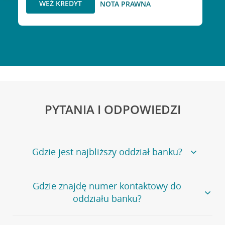
WEŹ KREDYT
NOTA PRAWNA
PYTANIA I ODPOWIEDZI
Gdzie jest najbliższy oddział banku?
Jeśli szukasz oddziału naszego banku, zapraszamy na
Gdzie znajdę numer kontaktowy do
stronę
Placówki i bankomaty
, na której znajduje się
oddziału banku?
wygodna wyszukiwarka.
Alternatywnie, możesz skorzystać z pełnej
listy naszych