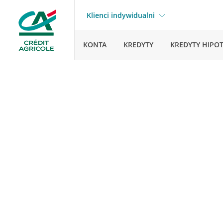
Klienci indywidualni
KONTA
KREDYTY
KREDYTY HIPO