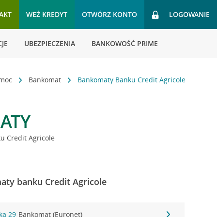
AKT
WEŹ KREDYT
OTWÓRZ KONTO
LOGOWANIE
JE
UBEZPIECZENIA
BANKOWOŚĆ PRIME
omoc
Bankomat
Bankomaty Banku Credit Agricole
ATY
 Credit Agricole
aty banku Credit Agricole
cka 29
Bankomat (Euronet)