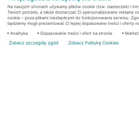
Na naszych stronach używamy plików cookie (tzw. ciasteczek) i in
Twoich potrzeb, a także dostarczać Ci spersonalizowane reklamy n
WEŹ KREDYT
NOTA PRAWNA
cookie – poza plikami niezbędnymi do funkcjonowania serwisu. Zg
będziemy mogli prezentować Ci lepiej dopasowane treści i oferty na 
Analityka
Dopasowanie treści i ofert na stronie
Market
Zobacz szczegóły zgód
Zobacz Politykę Cookies