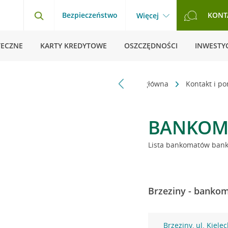
Bezpieczeństwo
KONT
Więcej
TECZNE
KARTY KREDYTOWE
OSZCZĘDNOŚCI
INWESTYC
Strona główna
Kontakt i p
BANKOM
Lista bankomatów banku
Brzeziny - bankom
Brzeziny, ul. Kiele