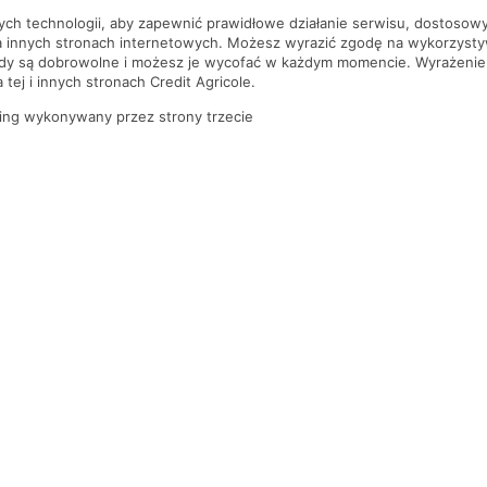
nych technologii, aby zapewnić prawidłowe działanie serwisu, dostoso
a innych stronach internetowych. Możesz wyrazić zgodę na wykorzystywa
ody są dobrowolne i możesz je wycofać w każdym momencie. Wyrażenie
tej i innych stronach Credit Agricole.
ing wykonywany przez strony trzecie
PYTANIA I ODPOWIEDZI