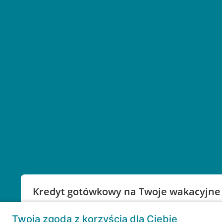
Kredyt gotówkowy na Twoje wakacyjne
Weź kredyt na to co ważne. Twoje marzenia nie mu
Twoja zgoda z korzyścią dla Ciebie
RRSO: 9,6%