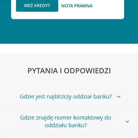
WEŹ KREDYT
NOTA PRAWNA
PYTANIA I ODPOWIEDZI
Gdzie jest najbliższy oddział banku?
Jeśli szukasz oddziału naszego banku, zapraszamy na
Gdzie znajdę numer kontaktowy do
stronę
Placówki i bankomaty
, na której znajduje się
oddziału banku?
wygodna wyszukiwarka.
Alternatywnie, możesz skorzystać z pełnej
listy naszych