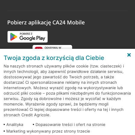
Wystarczy przejść na stronę
Oceń wizytę
, wyszukać
odwiedzoną placówkę i wypełnić formularz w ramach
platformy Profil Firmy w Google. Dziękujemy za wszystkie
opinie.
Pobierz aplikację CA24 Mobile
Przejdź do pytania
Twoja zgoda z korzyścią dla Ciebie
Na naszych stronach używamy plików cookie (tzw. ciasteczek) i
innych technologii, aby zapewnić prawidłowe działanie serwisu,
RODO
dostosowywać jego zawartość do Twoich potrzeb, a także
dostarczać Ci spersonalizowane reklamy na innych stronach
Regulamin serwisu
internetowych. Możesz wyrazić zgodę na wykorzystywanie lub
odrzucić pliki cookie – poza plikami niezbędnymi do funkcjonowania
Mapa serwisu
serwisu. Zgody są dobrowolne i możesz je wycofać w każdym
momencie. Wyrażenie zgody sprawi, że będziemy mogli
Polityka
Cookies
prezentować Ci lepiej dopasowane treści i oferty na tej i innych
stronach Credit Agricole.
Polityka prywatności
Analityka
Dopasowanie treści i ofert na stronie
Marketing wykonywany przez strony trzecie