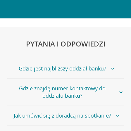
PYTANIA I ODPOWIEDZI
Gdzie jest najbliższy oddział banku?
Jeśli szukasz oddziału naszego banku, zapraszamy na
Gdzie znajdę numer kontaktowy do
stronę
Placówki i bankomaty
, na której znajduje się
oddziału banku?
wygodna wyszukiwarka.
Alternatywnie, możesz skorzystać z pełnej
listy naszych
oddziałów
.
Bank Credit Agricole nie udostępnia ogólnego numeru
Jak umówić się z doradcą na spotkanie?
telefonu do placówki bankowej.
Przejdź do pytania
Polecamy skorzystanie z możliwości wcześniejszego