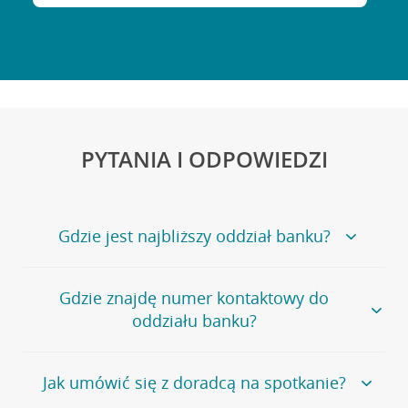
PYTANIA I ODPOWIEDZI
Gdzie jest najbliższy oddział banku?
Jeśli szukasz oddziału naszego banku, zapraszamy na
Gdzie znajdę numer kontaktowy do
stronę
Placówki i bankomaty
, na której znajduje się
oddziału banku?
wygodna wyszukiwarka.
Alternatywnie, możesz skorzystać z pełnej
listy naszych
oddziałów
.
Bank Credit Agricole nie udostępnia ogólnego numeru
Jak umówić się z doradcą na spotkanie?
telefonu do placówki bankowej.
Przejdź do pytania