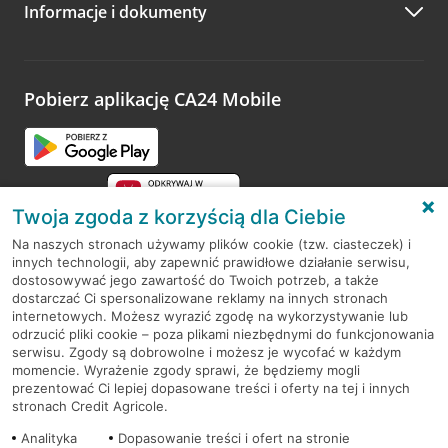
Informacje i dokumenty
Zachęcamy do podzielenia się z nami opinią o wizycie.
Wystarczy przejść na stronę
Oceń wizytę
, wyszukać
odwiedzoną placówkę i wypełnić formularz w ramach
platformy Profil Firmy w Google. Dziękujemy za wszystkie
opinie.
Pobierz aplikację CA24 Mobile
Przejdź do pytania
Twoja zgoda z korzyścią dla Ciebie
Na naszych stronach używamy plików cookie (tzw. ciasteczek) i
innych technologii, aby zapewnić prawidłowe działanie serwisu,
RODO
dostosowywać jego zawartość do Twoich potrzeb, a także
dostarczać Ci spersonalizowane reklamy na innych stronach
Regulamin serwisu
internetowych. Możesz wyrazić zgodę na wykorzystywanie lub
odrzucić pliki cookie – poza plikami niezbędnymi do funkcjonowania
Mapa serwisu
serwisu. Zgody są dobrowolne i możesz je wycofać w każdym
momencie. Wyrażenie zgody sprawi, że będziemy mogli
Polityka
Cookies
prezentować Ci lepiej dopasowane treści i oferty na tej i innych
stronach Credit Agricole.
Polityka prywatności
Analityka
Dopasowanie treści i ofert na stronie