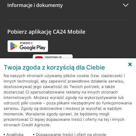
Informacje i dokumenty
Zachęcamy do podzielenia się z nami opinią o wizycie.
Wystarczy przejść na stronę
Oceń wizytę
, wyszukać
odwiedzoną placówkę i wypełnić formularz w ramach
platformy Profil Firmy w Google. Dziękujemy za wszystkie
opinie.
Pobierz aplikację CA24 Mobile
Przejdź do pytania
Twoja zgoda z korzyścią dla Ciebie
Na naszych stronach używamy plików cookie (tzw. ciasteczek) i
innych technologii, aby zapewnić prawidłowe działanie serwisu,
RODO
dostosowywać jego zawartość do Twoich potrzeb, a także
dostarczać Ci spersonalizowane reklamy na innych stronach
Regulamin serwisu
internetowych. Możesz wyrazić zgodę na wykorzystywanie lub
odrzucić pliki cookie – poza plikami niezbędnymi do funkcjonowania
Mapa serwisu
serwisu. Zgody są dobrowolne i możesz je wycofać w każdym
momencie. Wyrażenie zgody sprawi, że będziemy mogli
Polityka
Cookies
prezentować Ci lepiej dopasowane treści i oferty na tej i innych
stronach Credit Agricole.
Polityka prywatności
Analityka
Dopasowanie treści i ofert na stronie