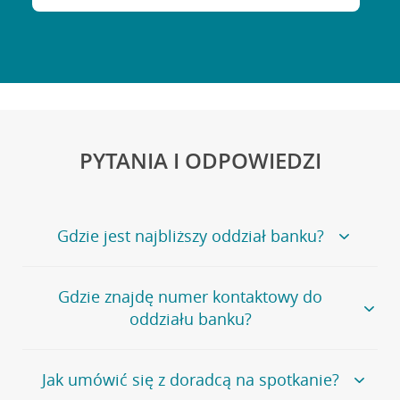
PYTANIA I ODPOWIEDZI
Gdzie jest najbliższy oddział banku?
Jeśli szukasz oddziału naszego banku, zapraszamy na
Gdzie znajdę numer kontaktowy do
stronę
Placówki i bankomaty
, na której znajduje się
oddziału banku?
wygodna wyszukiwarka.
Alternatywnie, możesz skorzystać z pełnej
listy naszych
oddziałów
.
Bank Credit Agricole nie udostępnia ogólnego numeru
Jak umówić się z doradcą na spotkanie?
telefonu do placówki bankowej.