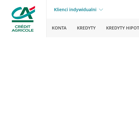
Klienci indywidualni
KONTA
KREDYTY
KREDYTY HIPO