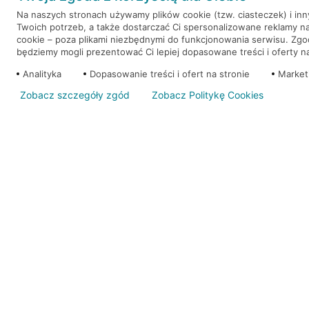
Na naszych stronach używamy plików cookie (tzw. ciasteczek) i in
Twoich potrzeb, a także dostarczać Ci spersonalizowane reklamy n
WEŹ KREDYT
NOTA PRAWNA
cookie – poza plikami niezbędnymi do funkcjonowania serwisu. Zg
będziemy mogli prezentować Ci lepiej dopasowane treści i oferty na 
Analityka
Dopasowanie treści i ofert na stronie
Market
Zobacz szczegóły zgód
Zobacz Politykę Cookies