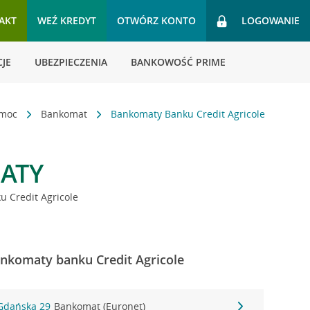
AKT
WEŹ KREDYT
OTWÓRZ KONTO
LOGOWANIE
JE
UBEZPIECZENIA
BANKOWOŚĆ PRIME
omoc
Bankomat
Bankomaty Banku Credit Agricole
ATY
 Credit Agricole
bankomaty banku Credit Agricole
 Gdańska 29
Bankomat (Euronet)