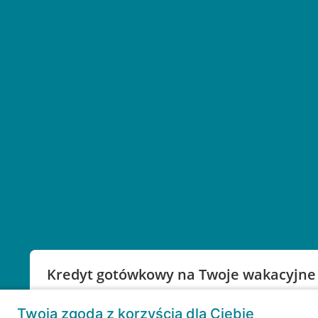
Kredyt gotówkowy na Twoje wakacyjne
Weź kredyt na to co ważne. Twoje marzenia nie mu
Twoja zgoda z korzyścią dla Ciebie
RRSO: 9,6%