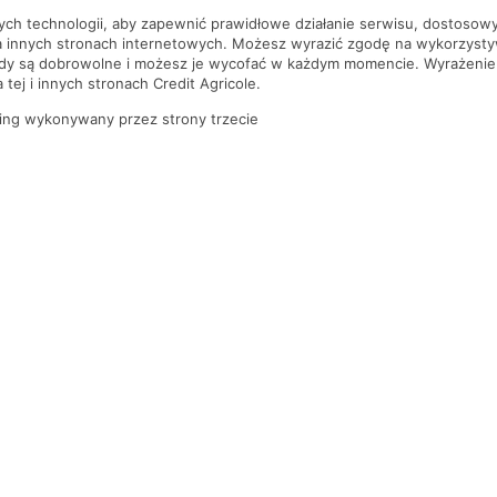
nych technologii, aby zapewnić prawidłowe działanie serwisu, dostoso
a innych stronach internetowych. Możesz wyrazić zgodę na wykorzystywa
ody są dobrowolne i możesz je wycofać w każdym momencie. Wyrażenie
tej i innych stronach Credit Agricole.
ing wykonywany przez strony trzecie
PYTANIA I ODPOWIEDZI