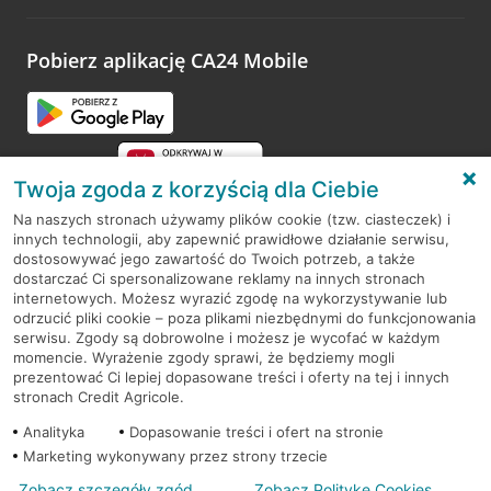
odwiedzoną placówkę i wypełnić formularz w ramach
platformy Profil Firmy w Google. Dziękujemy za wszystkie
opinie.
Pobierz aplikację CA24 Mobile
Przejdź do pytania
Twoja zgoda z korzyścią dla Ciebie
Na naszych stronach używamy plików cookie (tzw. ciasteczek) i
innych technologii, aby zapewnić prawidłowe działanie serwisu,
RODO
dostosowywać jego zawartość do Twoich potrzeb, a także
dostarczać Ci spersonalizowane reklamy na innych stronach
Regulamin serwisu
internetowych. Możesz wyrazić zgodę na wykorzystywanie lub
odrzucić pliki cookie – poza plikami niezbędnymi do funkcjonowania
Mapa serwisu
serwisu. Zgody są dobrowolne i możesz je wycofać w każdym
momencie. Wyrażenie zgody sprawi, że będziemy mogli
Polityka
Cookies
prezentować Ci lepiej dopasowane treści i oferty na tej i innych
stronach Credit Agricole.
Polityka prywatności
Analityka
Dopasowanie treści i ofert na stronie
Marketing wykonywany przez strony trzecie
Zobacz szczegóły zgód
Zobacz Politykę Cookies