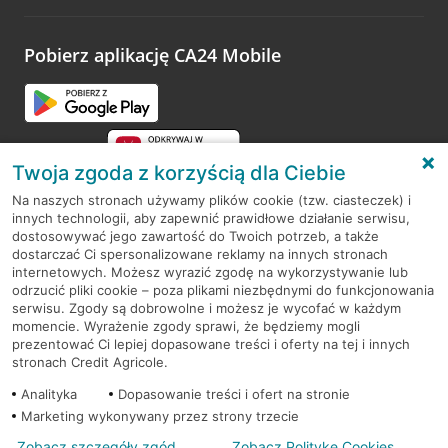
odwiedzoną placówkę i wypełnić formularz w ramach
platformy Profil Firmy w Google. Dziękujemy za wszystkie
opinie.
Pobierz aplikację CA24 Mobile
Przejdź do pytania
Twoja zgoda z korzyścią dla Ciebie
Na naszych stronach używamy plików cookie (tzw. ciasteczek) i
innych technologii, aby zapewnić prawidłowe działanie serwisu,
RODO
dostosowywać jego zawartość do Twoich potrzeb, a także
dostarczać Ci spersonalizowane reklamy na innych stronach
Regulamin serwisu
internetowych. Możesz wyrazić zgodę na wykorzystywanie lub
odrzucić pliki cookie – poza plikami niezbędnymi do funkcjonowania
Mapa serwisu
serwisu. Zgody są dobrowolne i możesz je wycofać w każdym
momencie. Wyrażenie zgody sprawi, że będziemy mogli
Polityka
Cookies
prezentować Ci lepiej dopasowane treści i oferty na tej i innych
stronach Credit Agricole.
Polityka prywatności
Analityka
Dopasowanie treści i ofert na stronie
Marketing wykonywany przez strony trzecie
Zobacz szczegóły zgód
Zobacz Politykę Cookies