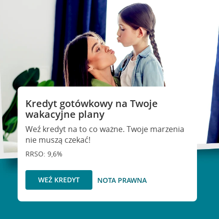
Kredyt gotówkowy na Twoje
wakacyjne plany
Weź kredyt na to co ważne. Twoje marzenia
nie muszą czekać!
RRSO: 9,6%
WEŹ KREDYT
NOTA PRAWNA