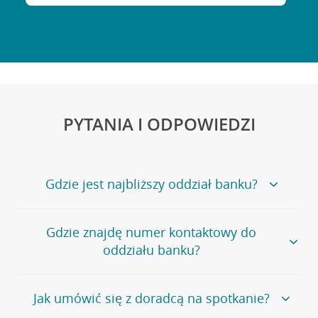
PYTANIA I ODPOWIEDZI
Gdzie jest najbliższy oddział banku?
Jeśli szukasz oddziału naszego banku, zapraszamy na
Gdzie znajdę numer kontaktowy do
stronę
Placówki i bankomaty
, na której znajduje się
oddziału banku?
wygodna wyszukiwarka.
Alternatywnie, możesz skorzystać z pełnej
listy naszych
oddziałów
.
Bank Credit Agricole nie udostępnia ogólnego numeru
Jak umówić się z doradcą na spotkanie?
telefonu do placówki bankowej.
Przejdź do pytania