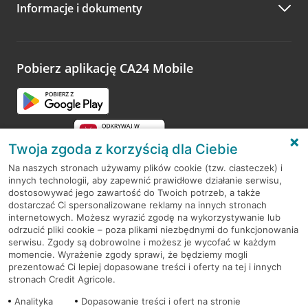
Informacje i dokumenty
Zachęcamy do podzielenia się z nami opinią o wizycie.
Wystarczy przejść na stronę
Oceń wizytę
, wyszukać
odwiedzoną placówkę i wypełnić formularz w ramach
platformy Profil Firmy w Google. Dziękujemy za wszystkie
opinie.
Pobierz aplikację CA24 Mobile
Przejdź do pytania
Twoja zgoda z korzyścią dla Ciebie
Na naszych stronach używamy plików cookie (tzw. ciasteczek) i
innych technologii, aby zapewnić prawidłowe działanie serwisu,
RODO
dostosowywać jego zawartość do Twoich potrzeb, a także
dostarczać Ci spersonalizowane reklamy na innych stronach
Regulamin serwisu
internetowych. Możesz wyrazić zgodę na wykorzystywanie lub
odrzucić pliki cookie – poza plikami niezbędnymi do funkcjonowania
Mapa serwisu
serwisu. Zgody są dobrowolne i możesz je wycofać w każdym
momencie. Wyrażenie zgody sprawi, że będziemy mogli
Polityka
Cookies
prezentować Ci lepiej dopasowane treści i oferty na tej i innych
stronach Credit Agricole.
Polityka prywatności
Analityka
Dopasowanie treści i ofert na stronie