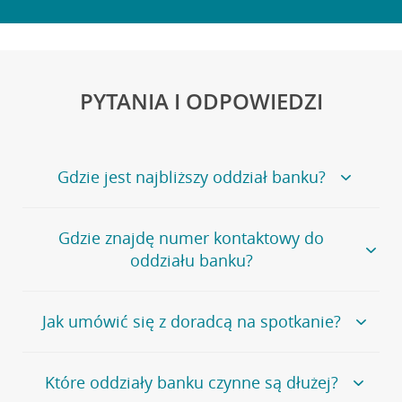
PYTANIA I ODPOWIEDZI
Gdzie jest najbliższy oddział banku?
Jeśli szukasz oddziału naszego banku, zapraszamy na
Gdzie znajdę numer kontaktowy do
stronę
Placówki i bankomaty
, na której znajduje się
oddziału banku?
wygodna wyszukiwarka.
Alternatywnie, możesz skorzystać z pełnej
listy naszych
oddziałów
.
Bank Credit Agricole nie udostępnia ogólnego numeru
Jak umówić się z doradcą na spotkanie?
telefonu do placówki bankowej.
Przejdź do pytania
Polecamy skorzystanie z możliwości wcześniejszego
Jeśli jesteś już
naszym
umówienia się z doradcą w placówce bankowej
.
Które oddziały banku czynne są dłużej?
klientem
możesz
samodzielnie
umówić się na spotkanie z