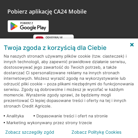
platformy Profil Firmy w Google. Dziękujemy za wszystkie
opinie.
Pobierz aplikację CA24 Mobile
Przejdź do pytania
Twoja zgoda z korzyścią dla Ciebie
Na naszych stronach używamy plików cookie (tzw. ciasteczek) i
innych technologii, aby zapewnić prawidłowe działanie serwisu,
RODO
dostosowywać jego zawartość do Twoich potrzeb, a także
dostarczać Ci spersonalizowane reklamy na innych stronach
Regulamin serwisu
internetowych. Możesz wyrazić zgodę na wykorzystywanie lub
odrzucić pliki cookie – poza plikami niezbędnymi do funkcjonowania
Mapa serwisu
serwisu. Zgody są dobrowolne i możesz je wycofać w każdym
momencie. Wyrażenie zgody sprawi, że będziemy mogli
Polityka
Cookies
prezentować Ci lepiej dopasowane treści i oferty na tej i innych
stronach Credit Agricole.
Polityka prywatności
Analityka
Dopasowanie treści i ofert na stronie
Marketing wykonywany przez strony trzecie
Zobacz szczegóły zgód
Zobacz Politykę Cookies
© 2026 Credit Agricole Bank Polska S.A. Wszelkie prawa zastrzeżone