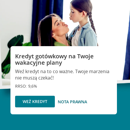
Kredyt gotówkowy na Twoje
wakacyjne plany
Weź kredyt na to co ważne. Twoje marzenia
nie muszą czekać!
RRSO: 9,6%
WEŹ KREDYT
NOTA PRAWNA