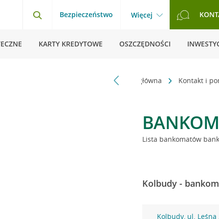
Bezpieczeństwo
KONT
Więcej
TECZNE
KARTY KREDYTOWE
OSZCZĘDNOŚCI
INWESTYC
Strona główna
Kontakt i p
BANKOM
Lista bankomatów banku
Kolbudy - bankoma
Kolbudy, ul. Leśna