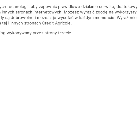
nych technologii, aby zapewnić prawidłowe działanie serwisu, dostoso
a innych stronach internetowych. Możesz wyrazić zgodę na wykorzystywa
ody są dobrowolne i możesz je wycofać w każdym momencie. Wyrażenie
tej i innych stronach Credit Agricole.
ing wykonywany przez strony trzecie
PYTANIA I ODPOWIEDZI