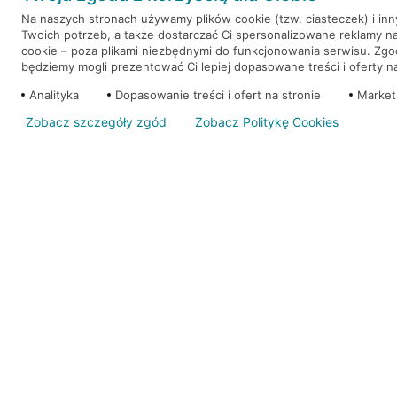
Na naszych stronach używamy plików cookie (tzw. ciasteczek) i in
Twoich potrzeb, a także dostarczać Ci spersonalizowane reklamy n
WEŹ KREDYT
NOTA PRAWNA
cookie – poza plikami niezbędnymi do funkcjonowania serwisu. Zg
będziemy mogli prezentować Ci lepiej dopasowane treści i oferty na 
Analityka
Dopasowanie treści i ofert na stronie
Market
Zobacz szczegóły zgód
Zobacz Politykę Cookies