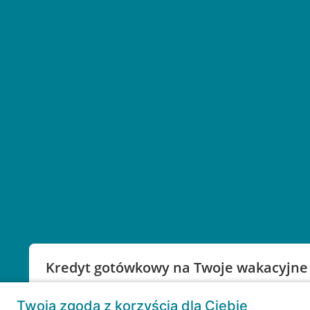
Kredyt gotówkowy na Twoje wakacyjne
Weź kredyt na to co ważne. Twoje marzenia nie mu
Twoja zgoda z korzyścią dla Ciebie
RRSO: 9,6%