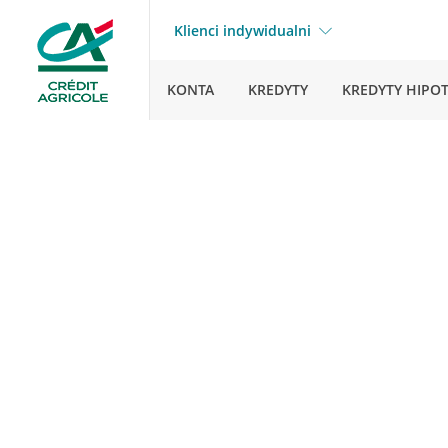
Klienci indywidualni
KONTA
KREDYTY
KREDYTY HIPO