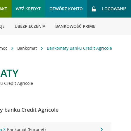
AKT
WEŹ KREDYT
OTWÓRZ KONTO
LOGOWANIE
JE
UBEZPIECZENIA
BANKOWOŚĆ PRIME
omoc
Bankomat
Bankomaty Banku Credit Agricole
ATY
 Credit Agricole
y banku Credit Agricole
ka 3
Bankomat (Euronet)