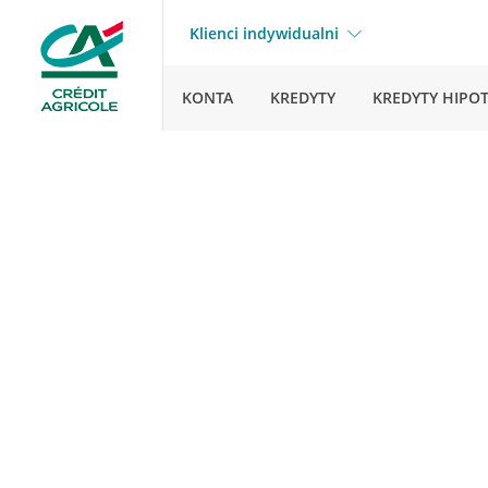
Klienci indywidualni
KONTA
KREDYTY
KREDYTY HIPO