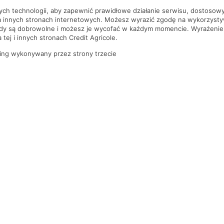
nych technologii, aby zapewnić prawidłowe działanie serwisu, dostoso
a innych stronach internetowych. Możesz wyrazić zgodę na wykorzystywa
ody są dobrowolne i możesz je wycofać w każdym momencie. Wyrażenie
tej i innych stronach Credit Agricole.
ing wykonywany przez strony trzecie
PYTANIA I ODPOWIEDZI