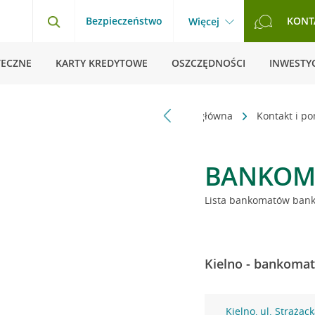
Bezpieczeństwo
KONT
Więcej
TECZNE
KARTY KREDYTOWE
OSZCZĘDNOŚCI
INWESTYC
Strona główna
Kontakt i p
BANKOM
Lista bankomatów banku
Kielno - bankomat
Kielno, ul. Strażac