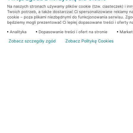
Na naszych stronach używamy plików cookie (tzw. ciasteczek) i in
Twoich potrzeb, a także dostarczać Ci spersonalizowane reklamy n
WEŹ KREDYT
NOTA PRAWNA
cookie – poza plikami niezbędnymi do funkcjonowania serwisu. Zg
będziemy mogli prezentować Ci lepiej dopasowane treści i oferty na 
Analityka
Dopasowanie treści i ofert na stronie
Market
Zobacz szczegóły zgód
Zobacz Politykę Cookies