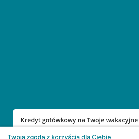
Kredyt gotówkowy na Twoje wakacyjne
Weź kredyt na to co ważne. Twoje marzenia nie mu
Twoja zgoda z korzyścią dla Ciebie
RRSO: 9,6%