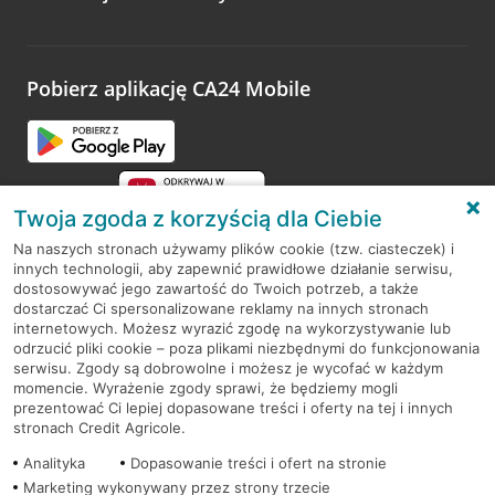
Wystarczy przejść na stronę
Oceń wizytę
, wyszukać
odwiedzoną placówkę i wypełnić formularz w ramach
platformy Profil Firmy w Google. Dziękujemy za wszystkie
opinie.
Pobierz aplikację CA24 Mobile
Przejdź do pytania
Twoja zgoda z korzyścią dla Ciebie
Na naszych stronach używamy plików cookie (tzw. ciasteczek) i
innych technologii, aby zapewnić prawidłowe działanie serwisu,
RODO
dostosowywać jego zawartość do Twoich potrzeb, a także
dostarczać Ci spersonalizowane reklamy na innych stronach
Regulamin serwisu
internetowych. Możesz wyrazić zgodę na wykorzystywanie lub
odrzucić pliki cookie – poza plikami niezbędnymi do funkcjonowania
Mapa serwisu
serwisu. Zgody są dobrowolne i możesz je wycofać w każdym
momencie. Wyrażenie zgody sprawi, że będziemy mogli
Polityka
Cookies
prezentować Ci lepiej dopasowane treści i oferty na tej i innych
stronach Credit Agricole.
Polityka prywatności
Analityka
Dopasowanie treści i ofert na stronie
Marketing wykonywany przez strony trzecie