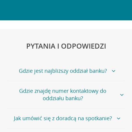
PYTANIA I ODPOWIEDZI
Gdzie jest najbliższy oddział banku?
Jeśli szukasz oddziału naszego banku, zapraszamy na
Gdzie znajdę numer kontaktowy do
stronę
Placówki i bankomaty
, na której znajduje się
oddziału banku?
wygodna wyszukiwarka.
Alternatywnie, możesz skorzystać z pełnej
listy naszych
oddziałów
.
Bank Credit Agricole nie udostępnia ogólnego numeru
Jak umówić się z doradcą na spotkanie?
telefonu do placówki bankowej.
Przejdź do pytania
Polecamy skorzystanie z możliwości wcześniejszego