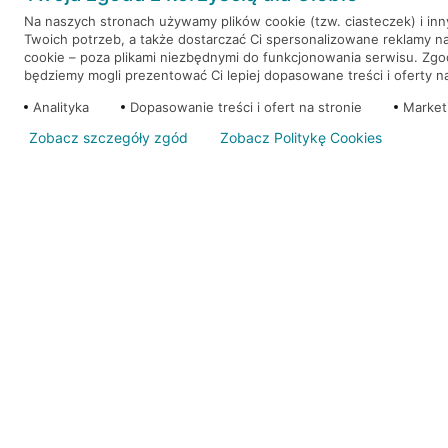
Na naszych stronach używamy plików cookie (tzw. ciasteczek) i in
Twoich potrzeb, a także dostarczać Ci spersonalizowane reklamy n
WEŹ KREDYT
NOTA PRAWNA
cookie – poza plikami niezbędnymi do funkcjonowania serwisu. Zg
będziemy mogli prezentować Ci lepiej dopasowane treści i oferty na 
Analityka
Dopasowanie treści i ofert na stronie
Market
Zobacz szczegóły zgód
Zobacz Politykę Cookies