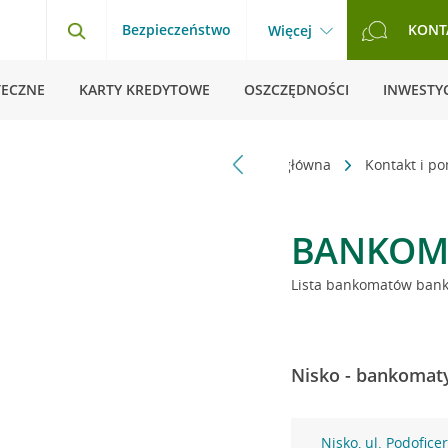
Bezpieczeństwo
KONT
Więcej
TECZNE
KARTY KREDYTOWE
OSZCZĘDNOŚCI
INWESTYC
Strona główna
Kontakt i p
BANKOM
Lista bankomatów banku
Nisko - bankomaty
Nisko, ul. Podofice