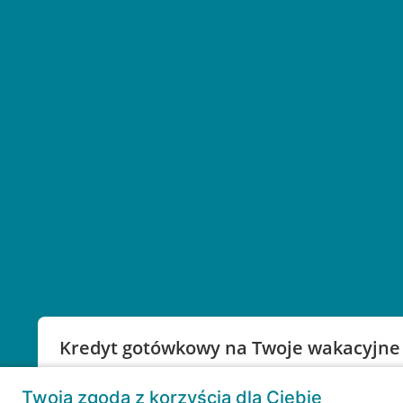
Kredyt gotówkowy na Twoje wakacyjne
Weź kredyt na to co ważne. Twoje marzenia nie mu
Twoja zgoda z korzyścią dla Ciebie
RRSO: 9,6%