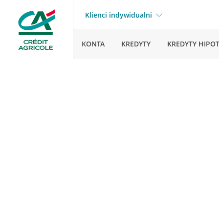
Klienci indywidualni
KONTA
KREDYTY
KREDYTY HIPO