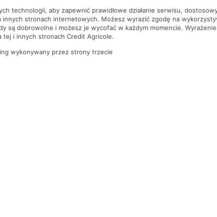
nych technologii, aby zapewnić prawidłowe działanie serwisu, dostoso
a innych stronach internetowych. Możesz wyrazić zgodę na wykorzystywa
ody są dobrowolne i możesz je wycofać w każdym momencie. Wyrażenie
tej i innych stronach Credit Agricole.
ing wykonywany przez strony trzecie
PYTANIA I ODPOWIEDZI