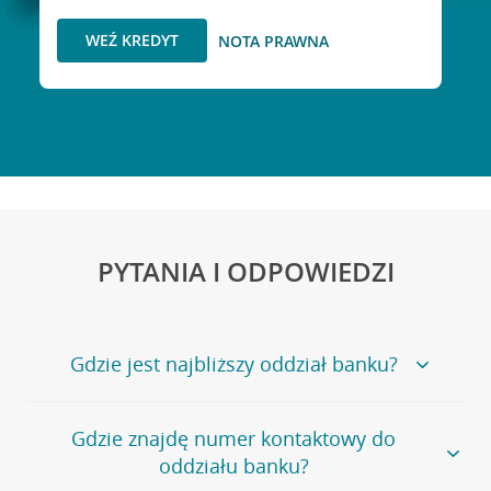
WEŹ KREDYT
NOTA PRAWNA
PYTANIA I ODPOWIEDZI
Gdzie jest najbliższy oddział banku?
Jeśli szukasz oddziału naszego banku, zapraszamy na
Gdzie znajdę numer kontaktowy do
stronę
Placówki i bankomaty
, na której znajduje się
oddziału banku?
wygodna wyszukiwarka.