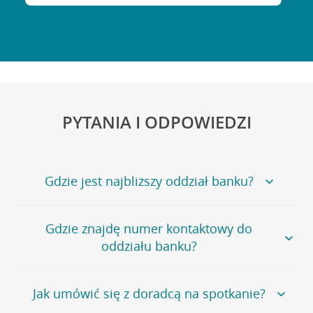
PYTANIA I ODPOWIEDZI
Gdzie jest najbliższy oddział banku?
Jeśli szukasz oddziału naszego banku, zapraszamy na
Gdzie znajdę numer kontaktowy do
stronę
Placówki i bankomaty
, na której znajduje się
oddziału banku?
wygodna wyszukiwarka.
Alternatywnie, możesz skorzystać z pełnej
listy naszych
oddziałów
.
Bank Credit Agricole nie udostępnia ogólnego numeru
Jak umówić się z doradcą na spotkanie?
telefonu do placówki bankowej.
Przejdź do pytania