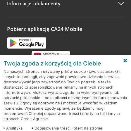
Informacje i dokumenty
Zachęcamy do podzielenia się z nami opinią o wizycie.
Wystarczy przejść na stronę
Oceń wizytę
, wyszukać
odwiedzoną placówkę i wypełnić formularz w ramach
platformy Profil Firmy w Google. Dziękujemy za wszystkie
opinie.
Pobierz aplikację CA24 Mobile
Przejdź do pytania
Twoja zgoda z korzyścią dla Ciebie
Na naszych stronach używamy plików cookie (tzw. ciasteczek) i
innych technologii, aby zapewnić prawidłowe działanie serwisu,
RODO
dostosowywać jego zawartość do Twoich potrzeb, a także
dostarczać Ci spersonalizowane reklamy na innych stronach
Regulamin serwisu
internetowych. Możesz wyrazić zgodę na wykorzystywanie lub
odrzucić pliki cookie – poza plikami niezbędnymi do funkcjonowania
Mapa serwisu
serwisu. Zgody są dobrowolne i możesz je wycofać w każdym
momencie. Wyrażenie zgody sprawi, że będziemy mogli
Polityka
Cookies
prezentować Ci lepiej dopasowane treści i oferty na tej i innych
stronach Credit Agricole.
Polityka prywatności
Analityka
Dopasowanie treści i ofert na stronie