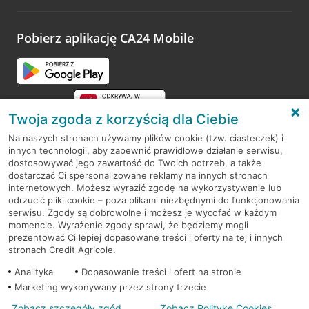
odwiedzoną placówkę i wypełnić formularz w ramach
platformy Profil Firmy w Google. Dziękujemy za wszystkie
opinie.
Pobierz aplikację CA24 Mobile
Przejdź do pytania
Twoja zgoda z korzyścią dla Ciebie
Na naszych stronach używamy plików cookie (tzw. ciasteczek) i
innych technologii, aby zapewnić prawidłowe działanie serwisu,
RODO
dostosowywać jego zawartość do Twoich potrzeb, a także
dostarczać Ci spersonalizowane reklamy na innych stronach
Regulamin serwisu
internetowych. Możesz wyrazić zgodę na wykorzystywanie lub
odrzucić pliki cookie – poza plikami niezbędnymi do funkcjonowania
Mapa serwisu
serwisu. Zgody są dobrowolne i możesz je wycofać w każdym
momencie. Wyrażenie zgody sprawi, że będziemy mogli
Polityka
Cookies
prezentować Ci lepiej dopasowane treści i oferty na tej i innych
stronach Credit Agricole.
Polityka prywatności
Analityka
Dopasowanie treści i ofert na stronie
Marketing wykonywany przez strony trzecie
Zobacz szczegóły zgód
Zobacz Politykę Cookies