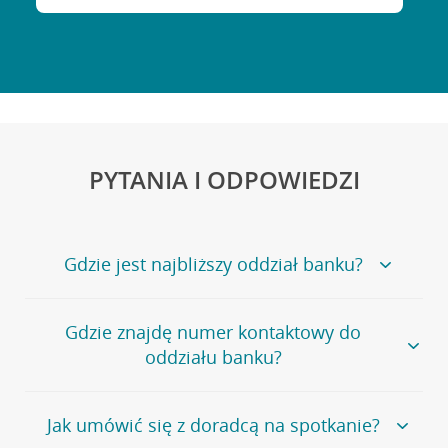
PYTANIA I ODPOWIEDZI
Gdzie jest najbliższy oddział banku?
Jeśli szukasz oddziału naszego banku, zapraszamy na
Gdzie znajdę numer kontaktowy do
stronę
Placówki i bankomaty
, na której znajduje się
oddziału banku?
wygodna wyszukiwarka.
Alternatywnie, możesz skorzystać z pełnej
listy naszych
oddziałów
.
Bank Credit Agricole nie udostępnia ogólnego numeru
Jak umówić się z doradcą na spotkanie?
telefonu do placówki bankowej.