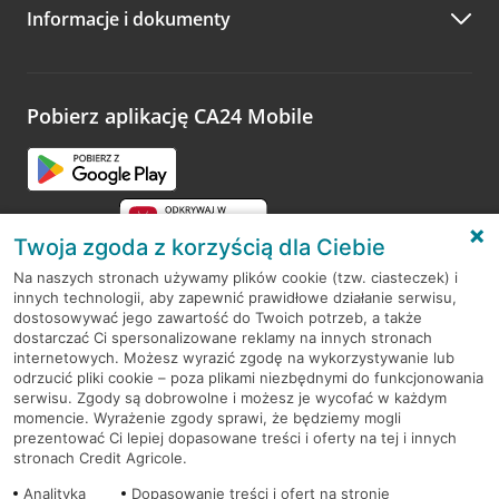
Informacje i dokumenty
Zachęcamy do podzielenia się z nami opinią o wizycie.
Wystarczy przejść na stronę
Oceń wizytę
, wyszukać
odwiedzoną placówkę i wypełnić formularz w ramach
platformy Profil Firmy w Google. Dziękujemy za wszystkie
opinie.
Pobierz aplikację CA24 Mobile
Przejdź do pytania
Twoja zgoda z korzyścią dla Ciebie
Na naszych stronach używamy plików cookie (tzw. ciasteczek) i
innych technologii, aby zapewnić prawidłowe działanie serwisu,
RODO
dostosowywać jego zawartość do Twoich potrzeb, a także
dostarczać Ci spersonalizowane reklamy na innych stronach
Regulamin serwisu
internetowych. Możesz wyrazić zgodę na wykorzystywanie lub
odrzucić pliki cookie – poza plikami niezbędnymi do funkcjonowania
Mapa serwisu
serwisu. Zgody są dobrowolne i możesz je wycofać w każdym
momencie. Wyrażenie zgody sprawi, że będziemy mogli
Polityka
Cookies
prezentować Ci lepiej dopasowane treści i oferty na tej i innych
stronach Credit Agricole.
Polityka prywatności
Analityka
Dopasowanie treści i ofert na stronie