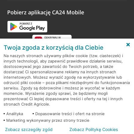
platformy Profil Firmy w Google. Dziękujemy za wszystkie
opinie.
Pobierz aplikację CA24 Mobile
Przejdź do pytania
Twoja zgoda z korzyścią dla Ciebie
Na naszych stronach używamy plików cookie (tzw. ciasteczek) i
innych technologii, aby zapewnić prawidłowe działanie serwisu,
RODO
dostosowywać jego zawartość do Twoich potrzeb, a także
dostarczać Ci spersonalizowane reklamy na innych stronach
Regulamin serwisu
internetowych. Możesz wyrazić zgodę na wykorzystywanie lub
odrzucić pliki cookie – poza plikami niezbędnymi do funkcjonowania
Mapa serwisu
serwisu. Zgody są dobrowolne i możesz je wycofać w każdym
momencie. Wyrażenie zgody sprawi, że będziemy mogli
Polityka
Cookies
prezentować Ci lepiej dopasowane treści i oferty na tej i innych
stronach Credit Agricole.
Polityka prywatności
Analityka
Dopasowanie treści i ofert na stronie
Marketing wykonywany przez strony trzecie
Zobacz szczegóły zgód
Zobacz Politykę Cookies
© 2026 Credit Agricole Bank Polska S.A. Wszelkie prawa zastrzeżone