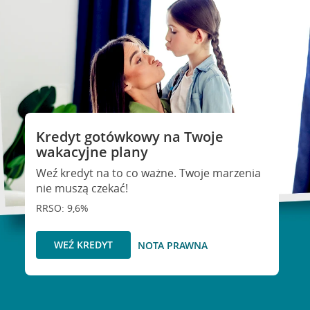
Kredyt gotówkowy na Twoje
wakacyjne plany
Weź kredyt na to co ważne. Twoje marzenia
nie muszą czekać!
RRSO: 9,6%
WEŹ KREDYT
NOTA PRAWNA