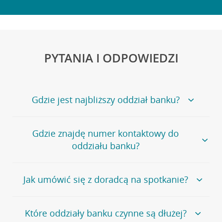
PYTANIA I ODPOWIEDZI
Gdzie jest najbliższy oddział banku?
Jeśli szukasz oddziału naszego banku, zapraszamy na
Gdzie znajdę numer kontaktowy do
stronę
Placówki i bankomaty
, na której znajduje się
oddziału banku?
wygodna wyszukiwarka.
Alternatywnie, możesz skorzystać z pełnej
listy naszych
oddziałów
.
Bank Credit Agricole nie udostępnia ogólnego numeru
Jak umówić się z doradcą na spotkanie?
telefonu do placówki bankowej.
Przejdź do pytania
Polecamy skorzystanie z możliwości wcześniejszego
Jeśli jesteś już
naszym
umówienia się z doradcą w placówce bankowej
.
Które oddziały banku czynne są dłużej?
klientem
możesz
samodzielnie
umówić się na spotkanie z