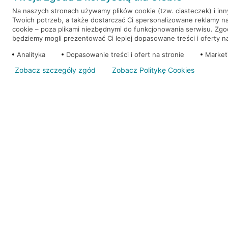
Na naszych stronach używamy plików cookie (tzw. ciasteczek) i in
Twoich potrzeb, a także dostarczać Ci spersonalizowane reklamy n
WEŹ KREDYT
NOTA PRAWNA
cookie – poza plikami niezbędnymi do funkcjonowania serwisu. Zg
będziemy mogli prezentować Ci lepiej dopasowane treści i oferty na 
Analityka
Dopasowanie treści i ofert na stronie
Market
Zobacz szczegóły zgód
Zobacz Politykę Cookies