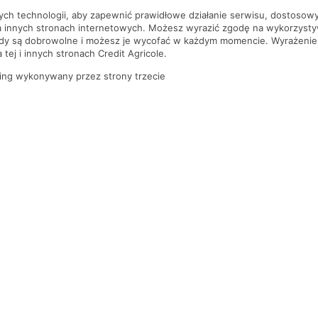
nych technologii, aby zapewnić prawidłowe działanie serwisu, dostoso
a innych stronach internetowych. Możesz wyrazić zgodę na wykorzystywa
ody są dobrowolne i możesz je wycofać w każdym momencie. Wyrażenie
tej i innych stronach Credit Agricole.
ing wykonywany przez strony trzecie
PYTANIA I ODPOWIEDZI