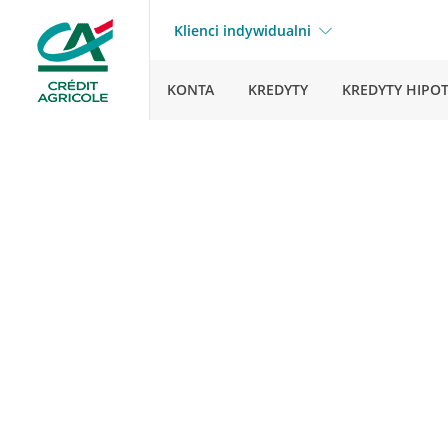
Klienci indywidualni
KONTA
KREDYTY
KREDYTY HIPO