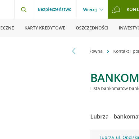
Bezpieczeństwo
KONT
Więcej
TECZNE
KARTY KREDYTOWE
OSZCZĘDNOŚCI
INWESTYC
Strona główna
Kontakt i p
BANKOM
Lista bankomatów banku
Lubrza - bankomat
Lubrza, ul. Opolsk