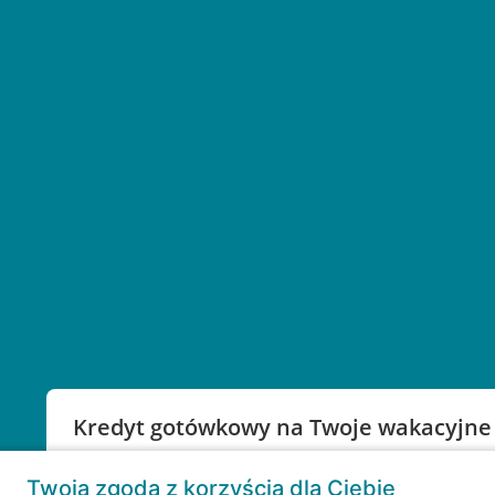
Kredyt gotówkowy na Twoje wakacyjne
Weź kredyt na to co ważne. Twoje marzenia nie mu
Twoja zgoda z korzyścią dla Ciebie
RRSO: 9,6%