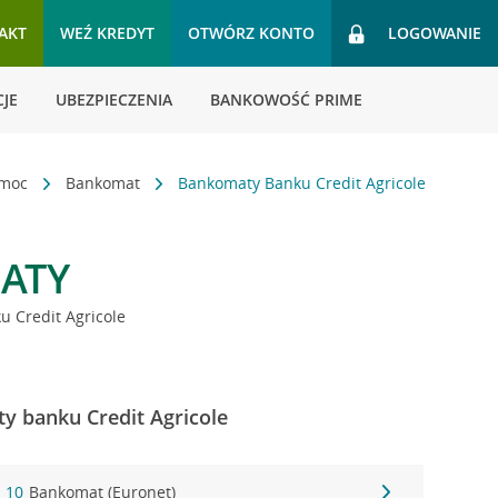
AKT
WEŹ KREDYT
OTWÓRZ KONTO
LOGOWANIE
JE
UBEZPIECZENIA
BANKOWOŚĆ PRIME
omoc
Bankomat
Bankomaty Banku Credit Agricole
ATY
 Credit Agricole
y banku Credit Agricole
a 10
Bankomat (Euronet)