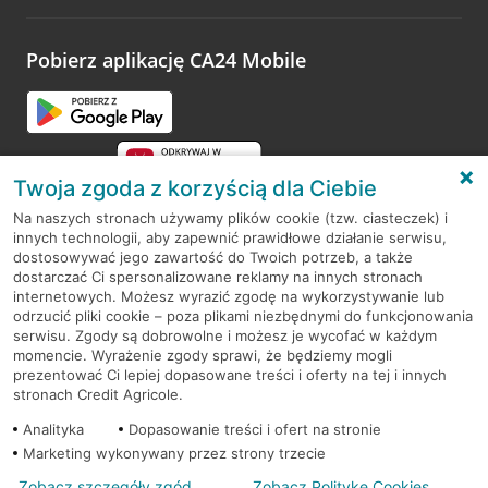
odwiedzoną placówkę i wypełnić formularz w ramach
platformy Profil Firmy w Google. Dziękujemy za wszystkie
opinie.
Pobierz aplikację CA24 Mobile
Przejdź do pytania
Twoja zgoda z korzyścią dla Ciebie
Na naszych stronach używamy plików cookie (tzw. ciasteczek) i
innych technologii, aby zapewnić prawidłowe działanie serwisu,
RODO
dostosowywać jego zawartość do Twoich potrzeb, a także
dostarczać Ci spersonalizowane reklamy na innych stronach
Regulamin serwisu
internetowych. Możesz wyrazić zgodę na wykorzystywanie lub
odrzucić pliki cookie – poza plikami niezbędnymi do funkcjonowania
Mapa serwisu
serwisu. Zgody są dobrowolne i możesz je wycofać w każdym
momencie. Wyrażenie zgody sprawi, że będziemy mogli
Polityka
Cookies
prezentować Ci lepiej dopasowane treści i oferty na tej i innych
stronach Credit Agricole.
Polityka prywatności
Analityka
Dopasowanie treści i ofert na stronie
Marketing wykonywany przez strony trzecie
Zobacz szczegóły zgód
Zobacz Politykę Cookies