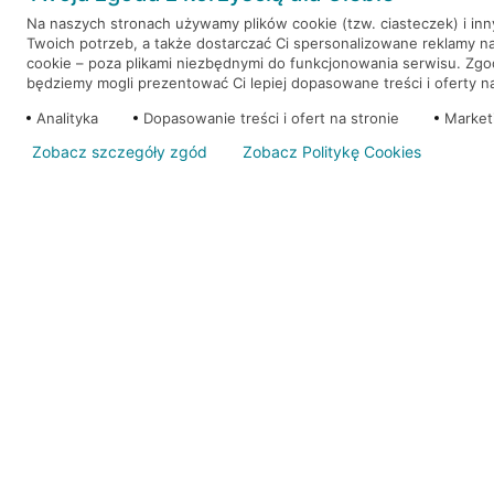
Na naszych stronach używamy plików cookie (tzw. ciasteczek) i in
Twoich potrzeb, a także dostarczać Ci spersonalizowane reklamy n
WEŹ KREDYT
NOTA PRAWNA
cookie – poza plikami niezbędnymi do funkcjonowania serwisu. Zg
będziemy mogli prezentować Ci lepiej dopasowane treści i oferty na 
Analityka
Dopasowanie treści i ofert na stronie
Market
Zobacz szczegóły zgód
Zobacz Politykę Cookies