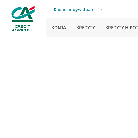
Klienci indywidualni
KONTA
KREDYTY
KREDYTY HIPO