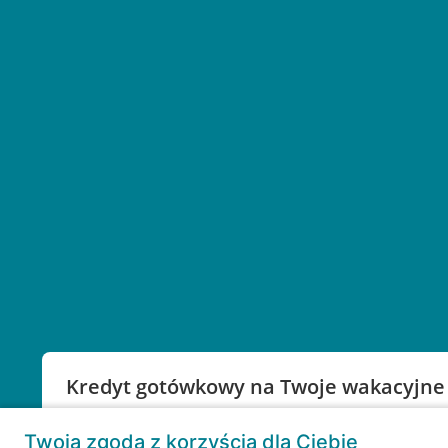
Kredyt gotówkowy na Twoje wakacyjne
Weź kredyt na to co ważne. Twoje marzenia nie mu
Twoja zgoda z korzyścią dla Ciebie
RRSO: 9,6%