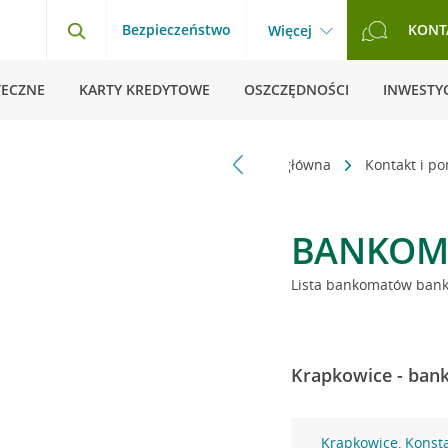
Bezpieczeństwo
KONT
Więcej
TECZNE
KARTY KREDYTOWE
OSZCZĘDNOŚCI
INWESTYC
Strona główna
Kontakt i p
BANKOM
Lista bankomatów banku
Krapkowice - bank
Krapkowice, Konst