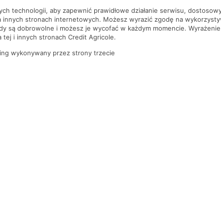
nych technologii, aby zapewnić prawidłowe działanie serwisu, dostoso
a innych stronach internetowych. Możesz wyrazić zgodę na wykorzystywa
ody są dobrowolne i możesz je wycofać w każdym momencie. Wyrażenie
tej i innych stronach Credit Agricole.
ing wykonywany przez strony trzecie
PYTANIA I ODPOWIEDZI