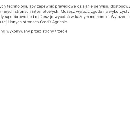
nych technologii, aby zapewnić prawidłowe działanie serwisu, dostoso
a innych stronach internetowych. Możesz wyrazić zgodę na wykorzystywa
ody są dobrowolne i możesz je wycofać w każdym momencie. Wyrażenie
tej i innych stronach Credit Agricole.
ing wykonywany przez strony trzecie
PYTANIA I ODPOWIEDZI