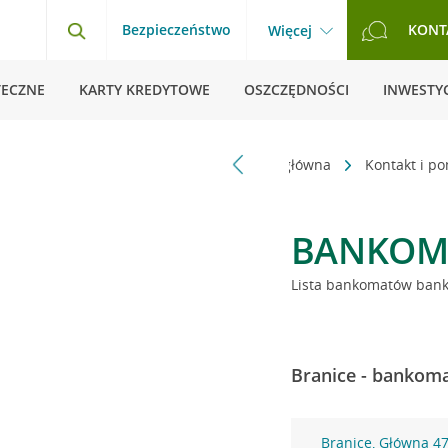
Bezpieczeństwo
KONT
Więcej
TECZNE
KARTY KREDYTOWE
OSZCZĘDNOŚCI
INWESTYC
Strona główna
Kontakt i p
BANKOM
Lista bankomatów banku
Branice - bankoma
Branice, Główna 4