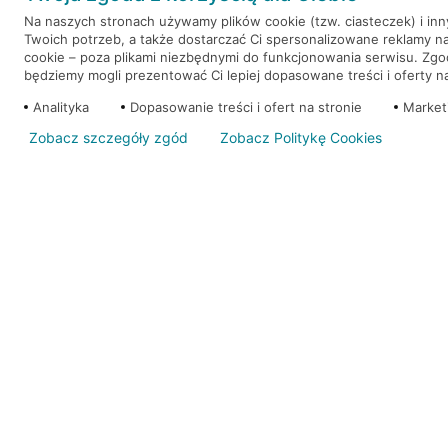
Na naszych stronach używamy plików cookie (tzw. ciasteczek) i in
Twoich potrzeb, a także dostarczać Ci spersonalizowane reklamy n
WEŹ KREDYT
NOTA PRAWNA
cookie – poza plikami niezbędnymi do funkcjonowania serwisu. Zg
będziemy mogli prezentować Ci lepiej dopasowane treści i oferty na 
Analityka
Dopasowanie treści i ofert na stronie
Market
Zobacz szczegóły zgód
Zobacz Politykę Cookies