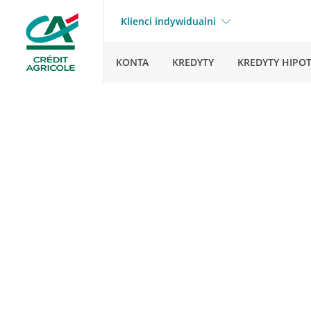
Klienci indywidualni
KONTA
KREDYTY
KREDYTY HIPO