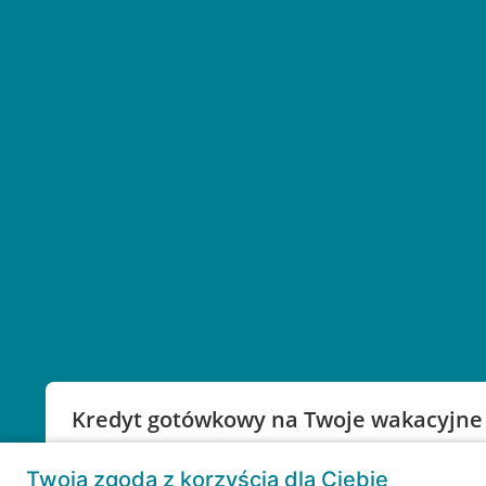
Kredyt gotówkowy na Twoje wakacyjne
Weź kredyt na to co ważne. Twoje marzenia nie mu
Twoja zgoda z korzyścią dla Ciebie
RRSO: 9,6%