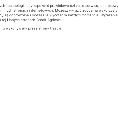
nych technologii, aby zapewnić prawidłowe działanie serwisu, dostoso
a innych stronach internetowych. Możesz wyrazić zgodę na wykorzystywa
ody są dobrowolne i możesz je wycofać w każdym momencie. Wyrażenie
tej i innych stronach Credit Agricole.
ing wykonywany przez strony trzecie
PYTANIA I ODPOWIEDZI