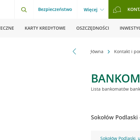
Bezpieczeństwo
KONT
Więcej
TECZNE
KARTY KREDYTOWE
OSZCZĘDNOŚCI
INWESTYC
Strona główna
Kontakt i p
BANKOM
Lista bankomatów banku
Sokołów Podlaski 
Sokołów Podlaski, u