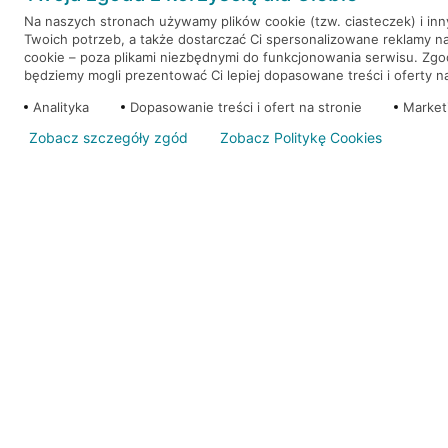
Na naszych stronach używamy plików cookie (tzw. ciasteczek) i in
Twoich potrzeb, a także dostarczać Ci spersonalizowane reklamy n
WEŹ KREDYT
NOTA PRAWNA
cookie – poza plikami niezbędnymi do funkcjonowania serwisu. Zg
będziemy mogli prezentować Ci lepiej dopasowane treści i oferty na 
Analityka
Dopasowanie treści i ofert na stronie
Market
Zobacz szczegóły zgód
Zobacz Politykę Cookies