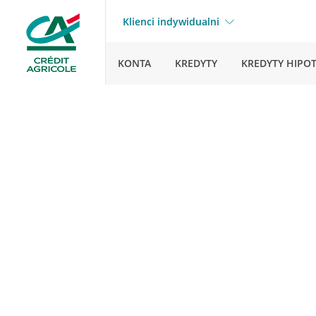
Klienci indywidualni
KONTA
KREDYTY
KREDYTY HIPO