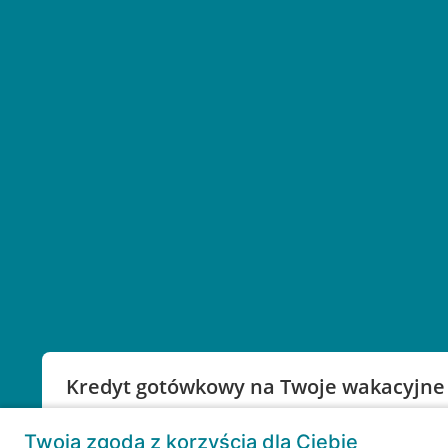
Kredyt gotówkowy na Twoje wakacyjne
Weź kredyt na to co ważne. Twoje marzenia nie mu
Twoja zgoda z korzyścią dla Ciebie
RRSO: 9,6%