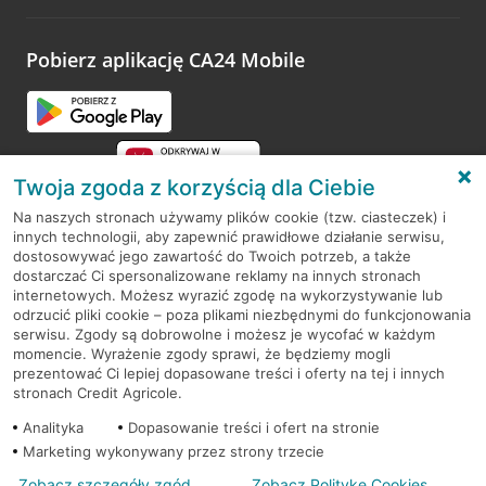
odwiedzoną placówkę i wypełnić formularz w ramach
platformy Profil Firmy w Google. Dziękujemy za wszystkie
opinie.
Pobierz aplikację CA24 Mobile
Przejdź do pytania
Twoja zgoda z korzyścią dla Ciebie
Na naszych stronach używamy plików cookie (tzw. ciasteczek) i
innych technologii, aby zapewnić prawidłowe działanie serwisu,
RODO
dostosowywać jego zawartość do Twoich potrzeb, a także
dostarczać Ci spersonalizowane reklamy na innych stronach
Regulamin serwisu
internetowych. Możesz wyrazić zgodę na wykorzystywanie lub
odrzucić pliki cookie – poza plikami niezbędnymi do funkcjonowania
Mapa serwisu
serwisu. Zgody są dobrowolne i możesz je wycofać w każdym
momencie. Wyrażenie zgody sprawi, że będziemy mogli
Polityka
Cookies
prezentować Ci lepiej dopasowane treści i oferty na tej i innych
stronach Credit Agricole.
Polityka prywatności
Analityka
Dopasowanie treści i ofert na stronie
Marketing wykonywany przez strony trzecie
Zobacz szczegóły zgód
Zobacz Politykę Cookies