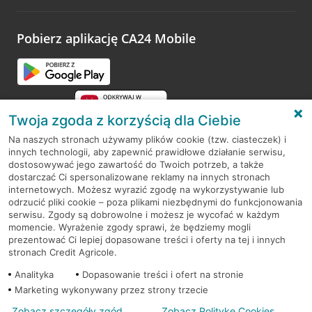
odwiedzoną placówkę i wypełnić formularz w ramach
platformy Profil Firmy w Google. Dziękujemy za wszystkie
opinie.
Pobierz aplikację CA24 Mobile
Przejdź do pytania
Twoja zgoda z korzyścią dla Ciebie
Na naszych stronach używamy plików cookie (tzw. ciasteczek) i
innych technologii, aby zapewnić prawidłowe działanie serwisu,
RODO
dostosowywać jego zawartość do Twoich potrzeb, a także
dostarczać Ci spersonalizowane reklamy na innych stronach
Regulamin serwisu
internetowych. Możesz wyrazić zgodę na wykorzystywanie lub
odrzucić pliki cookie – poza plikami niezbędnymi do funkcjonowania
Mapa serwisu
serwisu. Zgody są dobrowolne i możesz je wycofać w każdym
momencie. Wyrażenie zgody sprawi, że będziemy mogli
Polityka
Cookies
prezentować Ci lepiej dopasowane treści i oferty na tej i innych
stronach Credit Agricole.
Polityka prywatności
Analityka
Dopasowanie treści i ofert na stronie
Marketing wykonywany przez strony trzecie
Zobacz szczegóły zgód
Zobacz Politykę Cookies