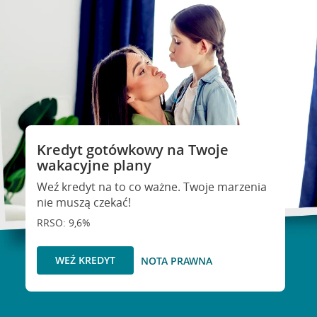
Kredyt gotówkowy na Twoje
wakacyjne plany
Weź kredyt na to co ważne. Twoje marzenia
nie muszą czekać!
RRSO: 9,6%
WEŹ KREDYT
NOTA PRAWNA