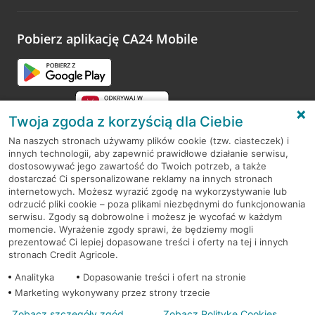
odwiedzoną placówkę i wypełnić formularz w ramach
platformy Profil Firmy w Google. Dziękujemy za wszystkie
opinie.
Pobierz aplikację CA24 Mobile
Przejdź do pytania
Twoja zgoda z korzyścią dla Ciebie
Na naszych stronach używamy plików cookie (tzw. ciasteczek) i
innych technologii, aby zapewnić prawidłowe działanie serwisu,
RODO
dostosowywać jego zawartość do Twoich potrzeb, a także
dostarczać Ci spersonalizowane reklamy na innych stronach
Regulamin serwisu
internetowych. Możesz wyrazić zgodę na wykorzystywanie lub
odrzucić pliki cookie – poza plikami niezbędnymi do funkcjonowania
Mapa serwisu
serwisu. Zgody są dobrowolne i możesz je wycofać w każdym
momencie. Wyrażenie zgody sprawi, że będziemy mogli
Polityka
Cookies
prezentować Ci lepiej dopasowane treści i oferty na tej i innych
stronach Credit Agricole.
Polityka prywatności
Analityka
Dopasowanie treści i ofert na stronie
Marketing wykonywany przez strony trzecie
Zobacz szczegóły zgód
Zobacz Politykę Cookies