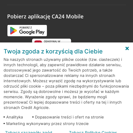
odwiedzoną placówkę i wypełnić formularz w ramach
platformy Profil Firmy w Google. Dziękujemy za wszystkie
opinie.
Pobierz aplikację CA24 Mobile
Przejdź do pytania
Twoja zgoda z korzyścią dla Ciebie
Na naszych stronach używamy plików cookie (tzw. ciasteczek) i
innych technologii, aby zapewnić prawidłowe działanie serwisu,
RODO
dostosowywać jego zawartość do Twoich potrzeb, a także
dostarczać Ci spersonalizowane reklamy na innych stronach
Regulamin serwisu
internetowych. Możesz wyrazić zgodę na wykorzystywanie lub
odrzucić pliki cookie – poza plikami niezbędnymi do funkcjonowania
Mapa serwisu
serwisu. Zgody są dobrowolne i możesz je wycofać w każdym
momencie. Wyrażenie zgody sprawi, że będziemy mogli
Polityka
Cookies
prezentować Ci lepiej dopasowane treści i oferty na tej i innych
stronach Credit Agricole.
Polityka prywatności
Analityka
Dopasowanie treści i ofert na stronie
Marketing wykonywany przez strony trzecie
Zobacz szczegóły zgód
Zobacz Politykę Cookies