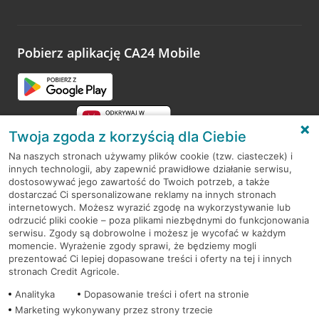
Wystarczy przejść na stronę
Oceń wizytę
, wyszukać
odwiedzoną placówkę i wypełnić formularz w ramach
platformy Profil Firmy w Google. Dziękujemy za wszystkie
opinie.
Pobierz aplikację CA24 Mobile
Przejdź do pytania
Twoja zgoda z korzyścią dla Ciebie
Na naszych stronach używamy plików cookie (tzw. ciasteczek) i
innych technologii, aby zapewnić prawidłowe działanie serwisu,
RODO
dostosowywać jego zawartość do Twoich potrzeb, a także
dostarczać Ci spersonalizowane reklamy na innych stronach
Regulamin serwisu
internetowych. Możesz wyrazić zgodę na wykorzystywanie lub
odrzucić pliki cookie – poza plikami niezbędnymi do funkcjonowania
Mapa serwisu
serwisu. Zgody są dobrowolne i możesz je wycofać w każdym
momencie. Wyrażenie zgody sprawi, że będziemy mogli
Polityka
Cookies
prezentować Ci lepiej dopasowane treści i oferty na tej i innych
stronach Credit Agricole.
Polityka prywatności
Analityka
Dopasowanie treści i ofert na stronie
Marketing wykonywany przez strony trzecie