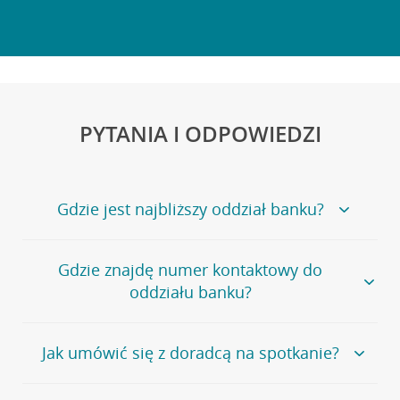
PYTANIA I ODPOWIEDZI
Gdzie jest najbliższy oddział banku?
Jeśli szukasz oddziału naszego banku, zapraszamy na
Gdzie znajdę numer kontaktowy do
stronę
Placówki i bankomaty
, na której znajduje się
oddziału banku?
wygodna wyszukiwarka.
Alternatywnie, możesz skorzystać z pełnej
listy naszych
oddziałów
.
Bank Credit Agricole nie udostępnia ogólnego numeru
Jak umówić się z doradcą na spotkanie?
telefonu do placówki bankowej.
Przejdź do pytania
Polecamy skorzystanie z możliwości wcześniejszego