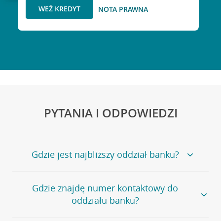
WEŹ KREDYT
NOTA PRAWNA
PYTANIA I ODPOWIEDZI
Gdzie jest najbliższy oddział banku?
Jeśli szukasz oddziału naszego banku, zapraszamy na
Gdzie znajdę numer kontaktowy do
stronę
Placówki i bankomaty
, na której znajduje się
oddziału banku?
wygodna wyszukiwarka.
Alternatywnie, możesz skorzystać z pełnej
listy naszych