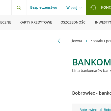
Bezpieczeństwo
KONT
Więcej
TECZNE
KARTY KREDYTOWE
OSZCZĘDNOŚCI
INWESTYC
Strona główna
Kontakt i p
BANKOM
Lista bankomatów banku
Bobrowiec - banko
Bobrowiec, ul. Bob