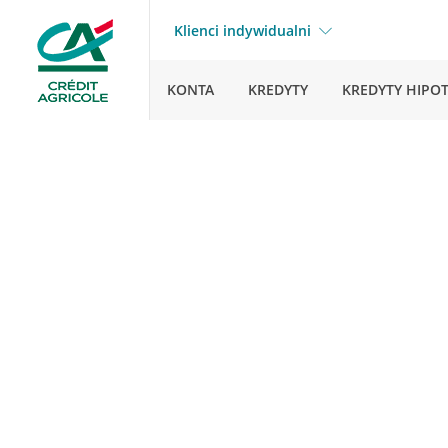
Klienci indywidualni
KONTA
KREDYTY
KREDYTY HIPO