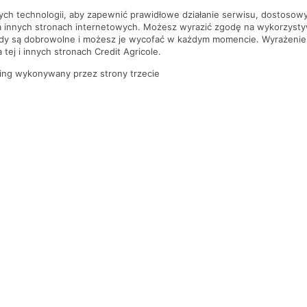
nych technologii, aby zapewnić prawidłowe działanie serwisu, dostoso
a innych stronach internetowych. Możesz wyrazić zgodę na wykorzystywa
ody są dobrowolne i możesz je wycofać w każdym momencie. Wyrażenie
tej i innych stronach Credit Agricole.
ing wykonywany przez strony trzecie
PYTANIA I ODPOWIEDZI