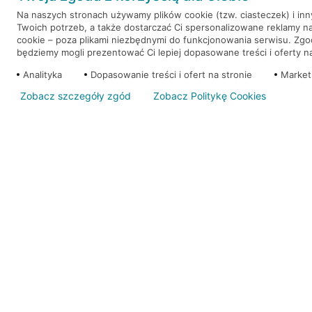
Na naszych stronach używamy plików cookie (tzw. ciasteczek) i in
Twoich potrzeb, a także dostarczać Ci spersonalizowane reklamy n
WEŹ KREDYT
NOTA PRAWNA
cookie – poza plikami niezbędnymi do funkcjonowania serwisu. Zg
będziemy mogli prezentować Ci lepiej dopasowane treści i oferty na 
Analityka
Dopasowanie treści i ofert na stronie
Market
Zobacz szczegóły zgód
Zobacz Politykę Cookies