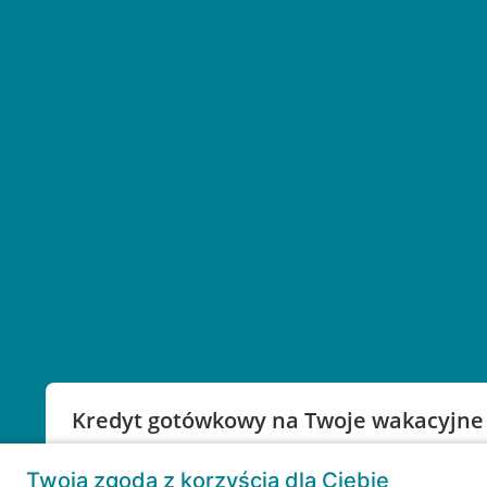
Kredyt gotówkowy na Twoje wakacyjne
Weź kredyt na to co ważne. Twoje marzenia nie mu
Twoja zgoda z korzyścią dla Ciebie
RRSO: 9,6%